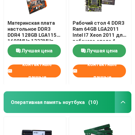
Игровая материнская плата
Материнская плата
Рабочий стол 4 DDR3
настольное DDR3
Ram 64GB LGA2011
DDR4 128GB LGA1155
Intel I7 Xeon 2011 для
Оперативная память ноутбука
1600MHz 1333MHz
рабочего стола 4
игры X99
материнской платы
Лучшая цена
Лучшая цена
Intel X79 Intel
Материнская плата Intel для ПК
контактные
контактные
Видеокарта с несколькими дисплеями
данные
данные
Графическая карта MXM
Оперативная память ноутбука
(10)
Настольная оперативная память
материнская плата itx