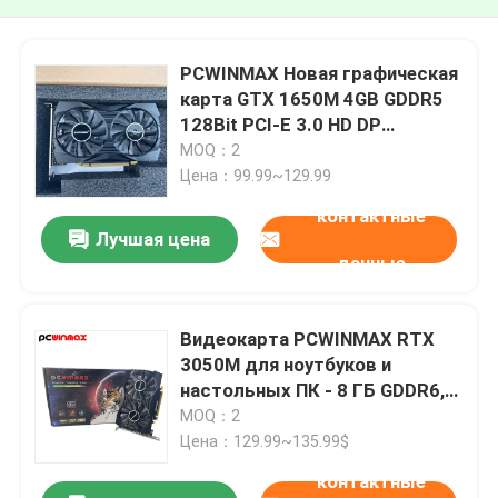
PCWINMAX Новая графическая
карта GTX 1650M 4GB GDDR5
128Bit PCI-E 3.0 HD DP
Выходный графический
MOQ：2
процессор для оптовой
Цена：99.99~129.99
продажи
контактные
Лучшая цена
данные
Видеокарта PCWINMAX RTX
3050M для ноутбуков и
настольных ПК - 8 ГБ GDDR6,
128 бит, с портом HD Display
MOQ：2
Port
Цена：129.99~135.99$
контактные