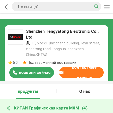
Shenzhen Tengyatong Electronic Co.,
Ltd.
1F, block1, jinxicheng building, jieyu street,
xiangrong road Longhua, shenzhen,
China,КИТАЙ
5.0
Подтверженный поставщик
контактные
позвони сейчас
данные
продукты
О нас
КИТАЙ Графическая карта MXM
(4)