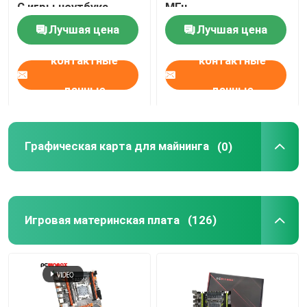
С игры ноутбука
МГц
Лучшая цена
Лучшая цена
О нас
контактные
контактные
Путешествие фабрики
данные
данные
Проверка качества
Графическая карта для майнинга
(0)
Свяжитесь мы
Спросите цитату
Игровая материнская плата
(126)
Игровые графические карты
Графическая карта для майнинга