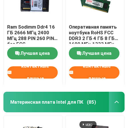
Ram Sodimm Ddr4 16
Оперативная память
ГБ 2666 МГц 2400
ноутбука RoHS FCC
МГц 288 PIN 260 PIN
DDR3 2 ГБ 4 ГБ 8 ГБ
без ECC
1600 МГц 1333 МГц
PC3L-12800
Лучшая цена
Лучшая цена
контактные
контактные
данные
данные
Материнская плата Intel для ПК
(85)