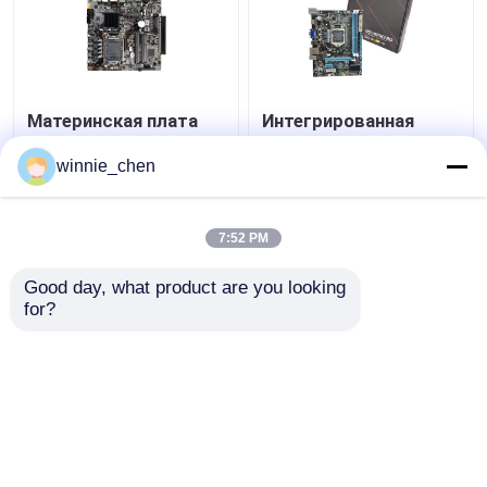
Материнская плата
Интегрированная
Х310 ПК гнезда ДДР4
материнская плата
Интел ЛГА 1151 для
H61 Socket 1155 Intel
winnie_chen
разыгрыша И7 8700
H61 Материнская
плата DDR4 DDR3
Лучшая цена
Лучшая цена
7:52 PM
контактные
контактные
Good day, what product are you looking 
for?
данные
данные
Осмотрите больше
Главная страница
Карта сайта
контактные данные
Desktop Site