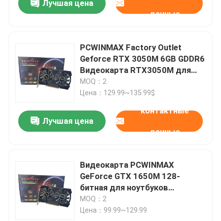
Лучшая цена
данные
PCWINMAX Factory Outlet
Geforce RTX 3050M 6GB GDDR6
Видеокарта RTX3050M для
ноутбуков с выходами HD и DP
MOQ：2
Цена：129.99~135.99$
контактные
Лучшая цена
данные
Видеокарта PCWINMAX
GeForce GTX 1650M 128-
битная для ноутбуков
GTX1650 Mobile 4 ГБ
MOQ：2
видеопамяти GDDR5 для
Цена：99.99~129.99