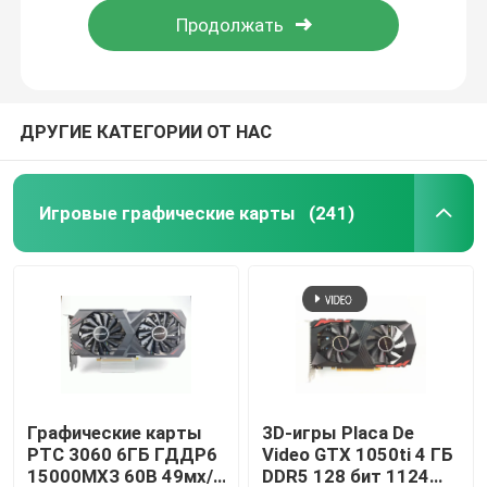
ДРУГИЕ КАТЕГОРИИ ОТ НАС
Игровые графические карты
(241)
Дом
Продукты
Графические карты
3D-игры Placa De
РТС 3060 6ГБ ГДДР6
Video GTX 1050ti 4 ГБ
15000МХЗ 60В 49мх/
DDR5 128 бит 1124
Видео