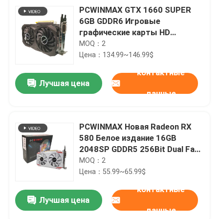
PCWINMAX GTX 1660 SUPER
6GB GDDR6 Игровые
графические карты HD
Интерфейс 1785 Mhz
MOQ：2
Цена：134.99~146.99$
контактные
Лучшая цена
данные
PCWINMAX Новая Radeon RX
580 Белое издание 16GB
2048SP GDDR5 256Bit Dual Fan
Desktop Графическая карта с
MOQ：2
HD DVI DP Port GPU
Цена：55.99~65.99$
контактные
Лучшая цена
данные