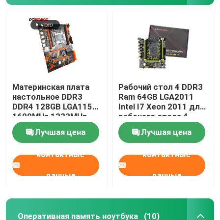
Материнская плата
Рабочий стол 4 DDR3
настольное DDR3
Ram 64GB LGA2011
DDR4 128GB LGA1155
Intel I7 Xeon 2011 для
1600MHz 1333MHz
рабочего стола 4
игры X99
материнской платы
Лучшая цена
Лучшая цена
Intel X79 Intel
контактные
контактные
данные
данные
Оперативная память ноутбука
(10)