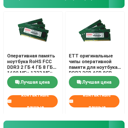
Оперативная память
ETT оригинальные
ноутбука RoHS FCC
чипы оперативной
DDR3 2 ГБ 4 ГБ 8 ГБ
памяти для ноутбука
1600 МГц 1333 МГц
DDR3 2GB 4GB 8GB
PC3L-12800
1066MHZ 1333MHZ
Лучшая цена
Лучшая цена
1600MHZ
контактные
контактные
данные
данные