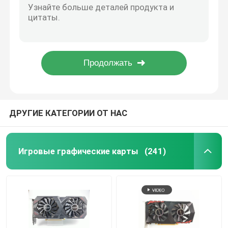
16-нм игровые графические карты GTX 1060 3GB 5GB GDDR5 192 Bit поддерживают HDCP 400W
Игровая материнская плата
12 нм GPU GTX 1660 Ti SUPER 6GB 192 Bit 1530MHz 2001MHz
Вентиляторы 12Pin 220W HDM1/DP карты RTX 3060ti 8GB PCWINMAX RTX графические двойные для рабочего стола
Оперативная память ноутбука
Графическая карта CUDA Core 2304 для ПК, 12-нм RTX 2060, 6 ГБ DDR6, пропускная способность 336,0 Гбит/с
Графическая карта GTX 1660 SUPER для майнинга Hynix 1710 МГц 120 Вт HMDI DVI DP
Материнская плата Intel для ПК
ДРУГИЕ КАТЕГОРИИ ОТ НАС
Видеокарта с несколькими дисплеями
Игровые графические карты
(241)
Графическая карта MXM
Настольная оперативная память
материнская плата itx