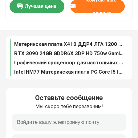
Лучшая цена
Материнская плата Х410 ДДР4 ЛГА 1200 Интел настольная двойная емкость канала 32ГБ памяти
данные
RTX 3090 24GB GDDR6X 3DP HD 750w Gaming Graphics Cards 3*8 Pin 384 Bit
О нас
Графический процессор для настольных ПК NVIDIA HD7450 HD 6450 HD 6570 DDR3 2 ГБ Directx 11
Intel HM77 Материнская плата PC Core I5 ​​I7 DIMM 16G PGA989 1066 1333 1600 SDRAM
Путешествие фабрики
Игровая материнская плата Intel HM76 для ноутбуков поддерживает 4 разъема SATA PGA 989 Micro-ATX
Компьютерные графические карты GTX1050 2GB DDR5 128bit Double Fans PCI Express 3.0 X16
Проверка качества
28-нм игровые графические карты GM107 GM107 GTX750Ti 4GB 1020MHz 1085MHz 640 CUDA Core
Игровая графическая карта AMD RX 6500XT 4 ГБ NON LHR 64 Bit GDDR6 Displayport 8pin
Свяжитесь мы
Игровые графические карты RX 560 4GB 128Bit GDDR5 1216MHz OEM ODM
Компьютер 16GB Intel X58 Chipset Материнская плата LGA 1366 Integrated
Спросите цитату
Оставьте сообщение
RTX 3060M 6 ГБ 192 бит 49+MH/S Графическая карта для майнинга НЕ LHR 220-240 В
Мы скоро тебе перезвоним!
Материнская плата Intel G41 Xeon 2x1,5 В DDR3 и оперативная память DDR2 DIMM 8 ГБ
Игровые графические карты
Игровая видеокарта PCWINMAX AMD LP RX550 DDR5 Видеокарта 4GB 128Bit DVI HD
HD6570 HD7450 HD6450 Многоэкранная графическая карта NVIDIA 2 ГБ 256 бит
Графическая карта для майнинга
Placa De Video Colorful GTX 950 2GB 4GB GDDR5 128bit Support Sample DP DVI HD