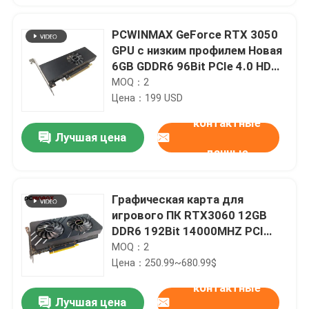
PCWINMAX GeForce RTX 3050
GPU с низким профилем Новая
6GB GDDR6 96Bit PCIe 4.0 HD
DP Выходная графическая
MOQ：2
карта для ПК
Цена：199 USD
контактные
Лучшая цена
данные
Графическая карта для
игрового ПК RTX3060 12GB
DDR6 192Bit 14000MHZ PCI
Express 4.0
MOQ：2
Цена：250.99~680.99$
контактные
Лучшая цена