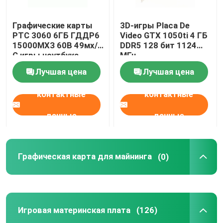
Графические карты
3D-игры Placa De
РТС 3060 6ГБ ГДДР6
Video GTX 1050ti 4 ГБ
15000МХЗ 60В 49мх/
DDR5 128 бит 1124
С игры ноутбука
МГц
Лучшая цена
Лучшая цена
контактные
контактные
данные
данные
Графическая карта для майнинга
(0)
Игровая материнская плата
(126)