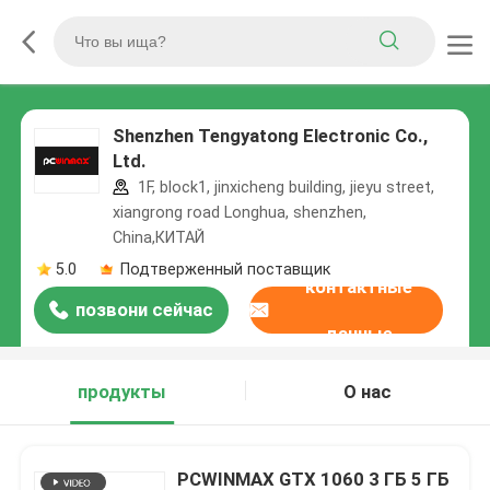
Shenzhen Tengyatong Electronic Co.,
Ltd.
1F, block1, jinxicheng building, jieyu street,
xiangrong road Longhua, shenzhen,
China,КИТАЙ
5.0
Подтверженный поставщик
контактные
позвони сейчас
данные
продукты
О нас
PCWINMAX GTX 1060 3 ГБ 5 ГБ