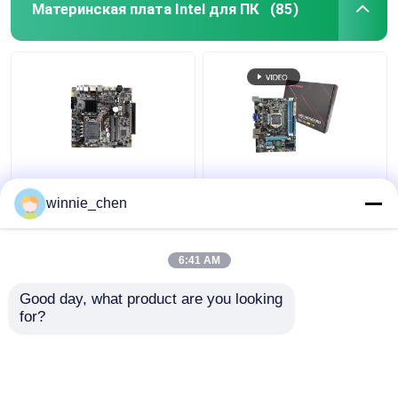
Материнская плата Intel для ПК
(85)
Материнская плата
Интегрированная
winnie_chen
Х310 ПК гнезда ДДР4
материнская плата
Интел ЛГА 1151 для
H61 Socket 1155 Intel
разыгрыша И7 8700
H61 Материнская
плата DDR4 DDR3
6:41 AM
Лучшая цена
Лучшая цена
Good day, what product are you looking 
контактные
контактные
for?
данные
данные