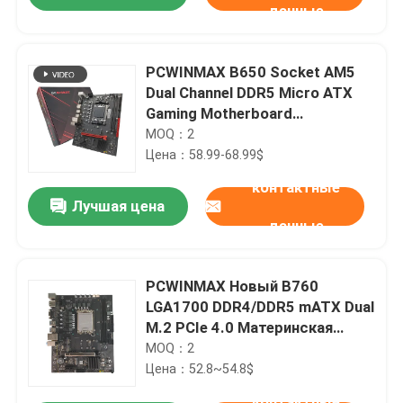
данные
PCWINMAX B650 Socket AM5
Dual Channel DDR5 Micro ATX
Gaming Motherboard
Поддержка R7 R8 R9
MOQ：2
Процессоры
Цена：58.99-68.99$
контактные
Лучшая цена
данные
Дом
PCWINMAX Новый B760
LGA1700 DDR4/DDR5 mATX Dual
M.2 PCIe 4.0 Материнская
Продукты
плата Поддержка 12th 13th
MOQ：2
14th i3 i5 i7
Цена：52.8~54.8$
Видео
контактные