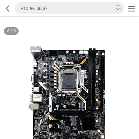
2
/
3