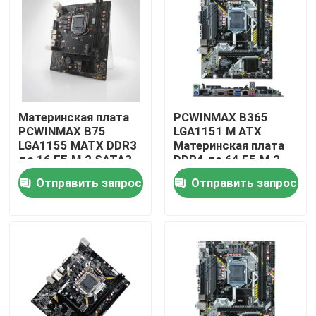
Материнская плата
PCWINMAX B365
PCWINMAX B75
LGA1151 M ATX
LGA1155 MATX DDR3
Материнская плата
до 16 ГБ M.2 SATA3
DDR4 до 64 ГБ M.2
HD с портами VGA
USB 3.0 Поддержка
Отправить запрос
Отправить запрос
Настольная плата
8-го 9-го поколения
для офисных ПК и
Процессоры OEM
бизнес-систем
оптом
Дом
Продукты
Видео