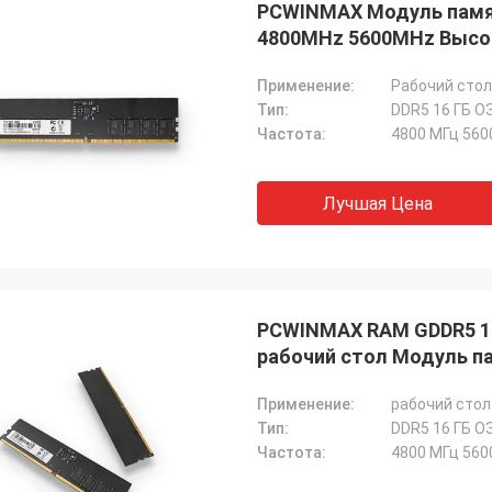
PCWINMAX Модуль памят
СТС перерабатывает
4800MHz 5600MHz Высо
хорошая компания!! У них лучший
по лучшей цене!
Применение:
Рабочий стол
Тип:
DDR5 16 ГБ О
Частота:
4800 МГц 560
Лучшая Цена
PCWINMAX RAM GDDR5 1
рабочий стол Модуль 
Применение:
рабочий стол
Тип:
DDR5 16 ГБ О
Частота:
4800 МГц 560