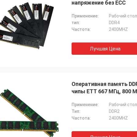
напряжение без ECC
Применение:
Рабочий стол
тип:
DDR4
Частота:
2400MHZ
Лучшая Цена
Оперативная память DDR
чипы ETT 667 МГц, 800 МГ
Применение:
Рабочий стол
Тип:
DDR2
Частота:
2400MHZ