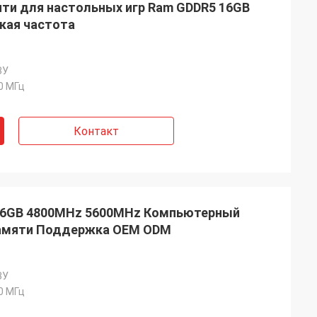
и для настольных игр Ram GDDR5 16GB
кая частота
ЗУ
0 МГц
Контакт
6GB 4800MHz 5600MHz Компьютерный
памяти Поддержка OEM ODM
ЗУ
0 МГц