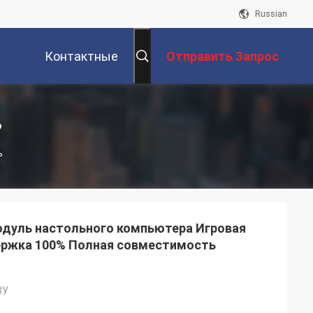
Russian
Контактные
Отправить Запрос
Данные
ь
ь
дуль настольного компьютера Игровая
ржка 100% Полная совместимость
ЗУ