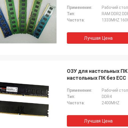
Применение:
Рабочий стол
Тип:
RAM DDR2 DD
Частота:
1333MHZ 160
Лучшая Цена
ОЗУ для настольных ПК 
настольных ПК без ECC
Применение:
Рабочий стол
Тип:
DDR4
Частота:
2400MHZ
Лучшая Цена