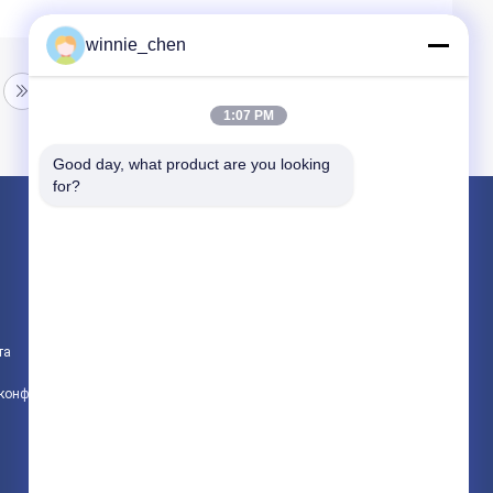
winnie_chen
1:07 PM
Good day, what product are you looking 
for?
Продукция
Игровые графические карты
Графическая карта для майнинга
та
Игровая материнская плата
политика конфиденциальности
Все категории