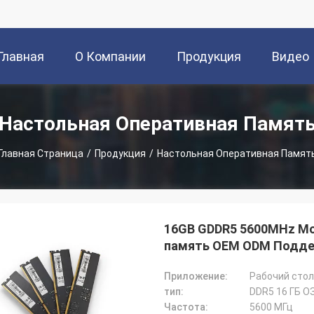
Главная
О Компании
Продукция
Видео
траница
Настольная Оперативная Памят
Главная Страница
/
Продукция
/
Настольная Оперативная Памят
16GB GDDR5 5600MHz Мо
память OEM ODM Подде
Приложение:
Рабочий стол
тип:
DDR5 16 ГБ О
Частота:
5600 МГц