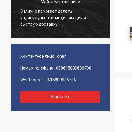
Майкл Бертолачини
Отлично помогает делать
й
Очень 
индивидуальные модификации и
товар 
быструю доставку
Контактное лицо :
chen
Номер телефона :
008615889636736
WhatsApp :
+8615889636736
Контакт