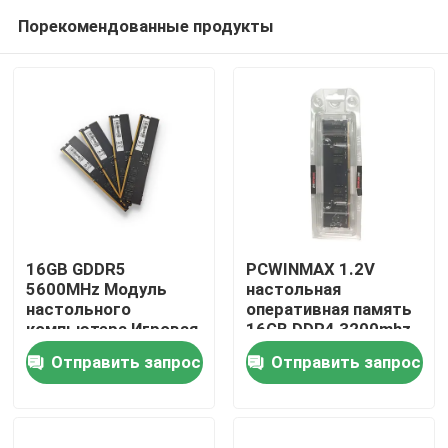
Порекомендованные продукты
16GB GDDR5
PCWINMAX 1.2V
5600MHz Модуль
настольная
настольного
оперативная память
Дом
компьютера Игровая
16GB DDR4 3200mhz
память OEM ODM
настольная
Отправить запрос
Отправить запрос
Поддержка 100%
оперативная память
Продукты
Полная
Non ECC
совместимость
Видео