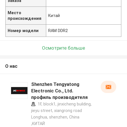
заказа
Место
Китай
происхождения
Номер модели
RAM DDR2
Осмотрите больше
О нас
Shenzhen Tengyatong
Electronic Co., Ltd.
профиль производителя
1F, block1, jinxicheng building,
jieyu street, xiangrong road
Longhua, shenzhen, China
,КИТАЙ