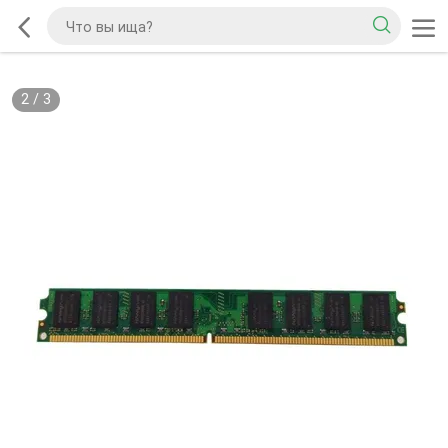
2
/
3