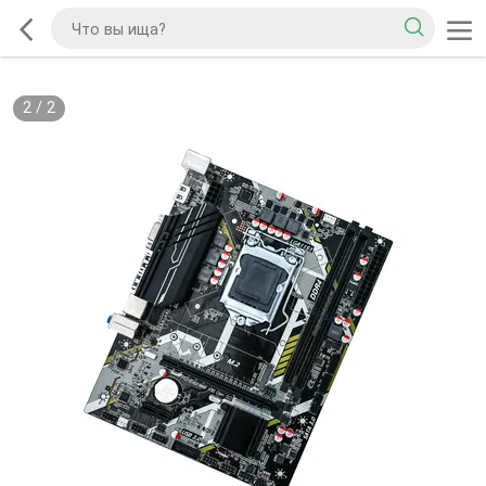
2
/
2