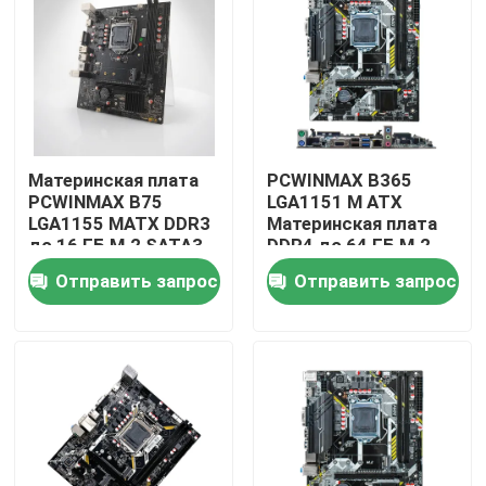
Материнская плата
PCWINMAX B365
PCWINMAX B75
LGA1151 M ATX
LGA1155 MATX DDR3
Материнская плата
до 16 ГБ M.2 SATA3
DDR4 до 64 ГБ M.2
HD с портами VGA
USB 3.0 Поддержка
Отправить запрос
Отправить запрос
Настольная плата
8-го 9-го поколения
для офисных ПК и
Процессоры OEM
бизнес-систем
оптом
Дом
Продукты
Видео