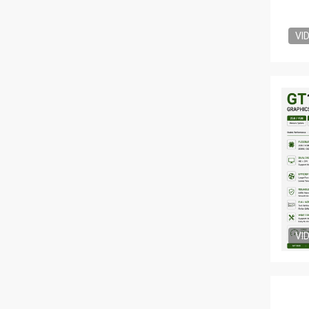
VI
VI