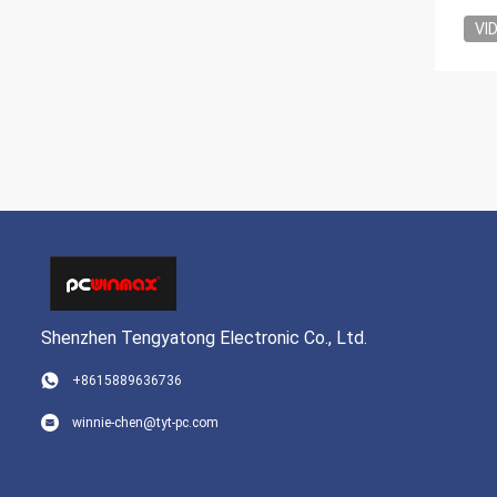
VI
Shenzhen Tengyatong Electronic Co., Ltd.
+8615889636736
winnie-chen@tyt-pc.com