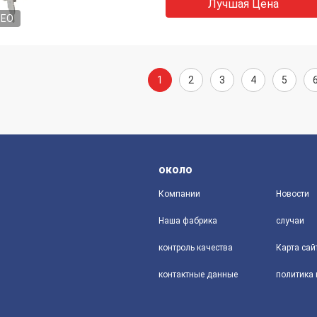
Лучшая Цена
DEO
1
2
3
4
5
около
Компании
Новости
Наша фабрика
случаи
контроль качества
Карта сай
контактные данные