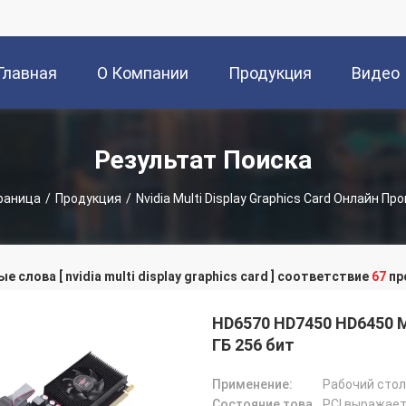
Главная
О Компании
Продукция
Видео
траница
Результат Поиска
раница
/
Продукция
/
Nvidia Multi Display Graphics Card Онлайн П
е слова [ nvidia multi display graphics card ] соответствие
67
пр
HD6570 HD7450 HD6450 М
ГБ 256 бит
Применение:
Рабочий стол
Состояние товара:
PCI выражает