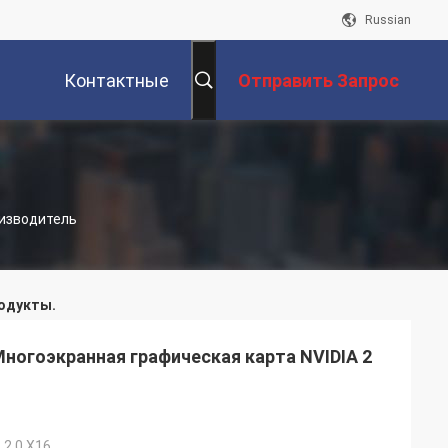
Russian
Контактные
Отправить Запрос
Данные
роизводитель
одукты.
ногоэкранная графическая карта NVIDIA 2
 2,0 X16