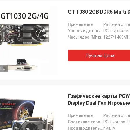
СТС перерабатывает
GT 1030 2GB DDR5 Multi 
хорошая компания!! У них лучший
по лучшей цене!
Применение:
Рабочий стол
Условие деталя:
PCI выражает
Часы ядра (Mhz):
1227/1468MH
Лучшая Цена
DEO
Графические карты PCWI
Display Dual Fan Игровы
Применение:
Рабочий стол
Состояние товара:
PCI Express 3
Производитель чипсетов:
nVIDIA