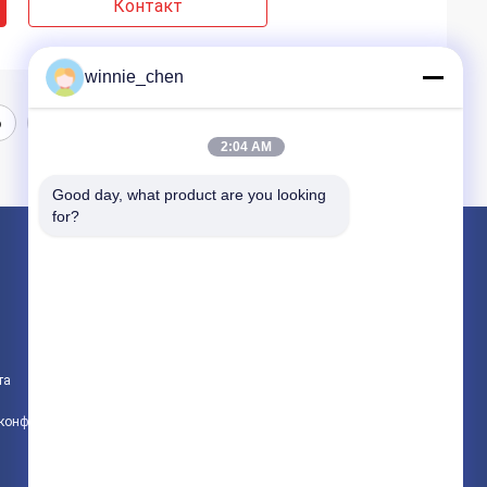
Контакт
winnie_chen
6
7
2:04 AM
Good day, what product are you looking 
for?
Продукция
Игровые графические карты
Графическая карта для майнинга
та
Игровая материнская плата
политика конфиденциальности
Все категории