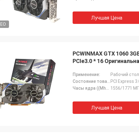
Лучшая Цена
DEO
PCWINMAX GTX 1060 3GB G
PCIe3.0 * 16 Оригинальн
Применение:
Рабочий стол
Состояние товара:
PCI Express 3
Часы ядра ((Mhz):
1556/1771 М
Лучшая Цена