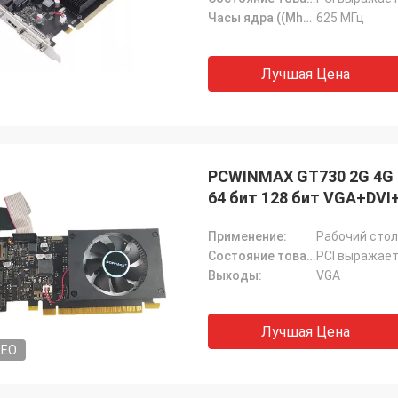
Часы ядра ((Mhz):
625 МГц
Лучшая Цена
PCWINMAX GT730 2G 4G 
64 бит 128 бит VGA+DVI
Применение:
Рабочий стол
Состояние товара:
PCI выражает
Выходы:
VGA
Лучшая Цена
DEO