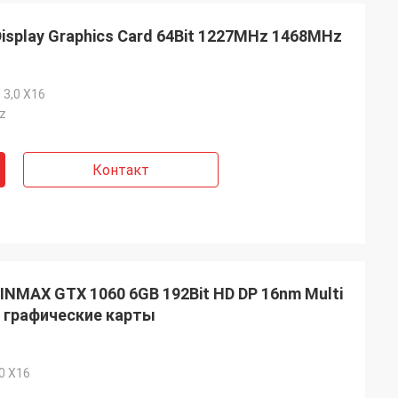
Display Graphics Card 64Bit 1227MHz 1468MHz
 3,0 X16
z
Контакт
NMAX GTX 1060 6GB 192Bit HD DP 16nm Multi
е графические карты
.0 X16