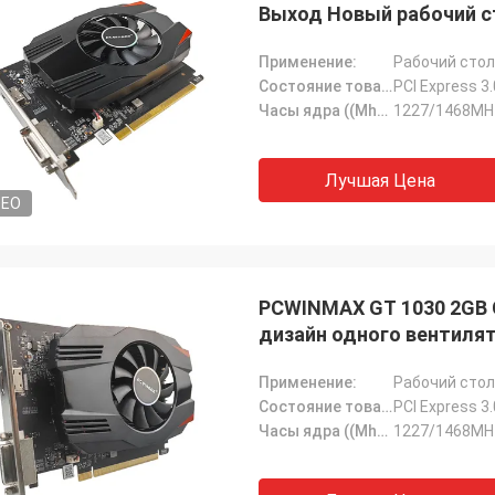
Выход Новый рабочий с
оптом
Применение:
Рабочий стол
Состояние товара:
PCI Express 3
Часы ядра ((Mhz):
1227/1468MH
Лучшая Цена
DEO
PCWINMAX GT 1030 2GB 
дизайн одного вентилят
Применение:
Рабочий стол
Состояние товара:
PCI Express 3
Часы ядра ((Mhz):
1227/1468MH