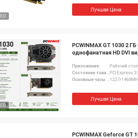
Лучшая Цена
DEO
PCWINMAX GT 1030 2 ГБ 
однофанатная HD DVI в
Приложение:
Рабочий стол
Состояние товара:
PCI Express 3.
Основные часы (МГц):
1227/1468MH
Лучшая Цена
DEO
PCWINMAX Geforce GT 10