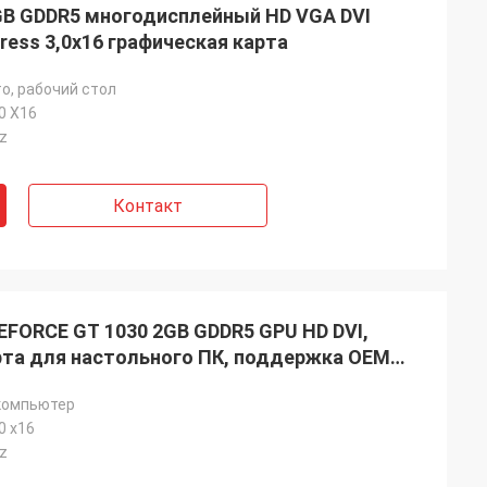
GB GDDR5 многодисплейный HD VGA DVI
ress 3,0x16 графическая карта
о, рабочий стол
.0 X16
z
Контакт
FORCE GT 1030 2GB GDDR5 GPU HD DVI,
та для настольного ПК, поддержка OEM
компьютер
0 x16
z