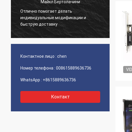
Майкл Бертолачини
Отлично помогает делать
й
Очень 
индивидуальные модификации и
товар 
быструю доставку
Контактное лицо :
chen
Номер телефона :
008615889636736
VI
WhatsApp :
+8615889636736
Контакт