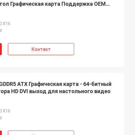
тол Графическая карта Поддержка OEM
.0 X16
z
Контакт
GDDR5 ATX Графическая карта - 64-битный
ора HD DVI выход для настольного видео
.0 X16
z