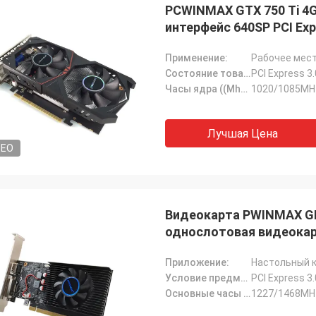
PCWINMAX GTX 750 Ti 4
интерфейс 640SP PCI Exp
Применение:
Рабочее мест
Состояние товара:
PCI Express 3
Часы ядра ((Mhz):
1020/1085MH
Лучшая Цена
DEO
Видеокарта PWINMAX GE
однослотовая видеокар
ODM
Приложение:
Настольный 
Условие предмета:
PCI Express 3.
Основные часы (МГц):
1227/1468MH