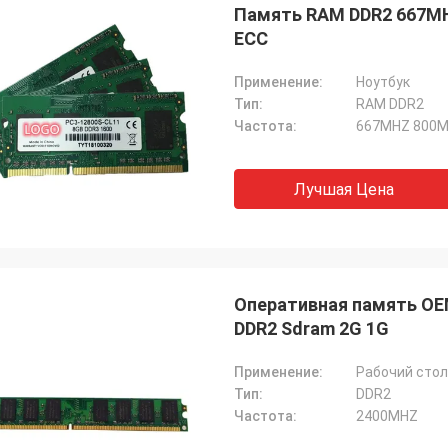
Память RAM DDR2 667M
ECC
Применение:
Ноутбук
Тип:
RAM DDR2
Частота:
667MHZ 800
Лучшая Цена
Оперативная память OE
DDR2 Sdram 2G 1G
Применение:
Рабочий стол
Тип:
DDR2
Частота:
2400MHZ