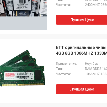
Частота:
2400MHZ 266
Лучшая Цена
ETT оригинальные чипы
4GB 8GB 1066MHZ 1333
Применение:
Ноутбук
Тип:
RAM DDR3 16
Частота:
1066MHZ 133
Лучшая Цена