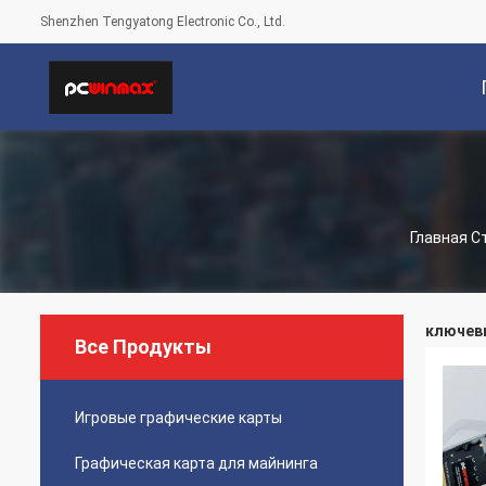
Shenzhen Tengyatong Electronic Co., Ltd.
С
Главная С
ключевы
Все Продукты
Игровые графические карты
Графическая карта для майнинга