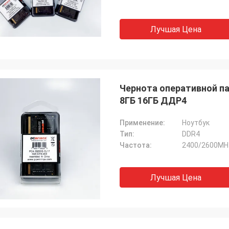
Лучшая Цена
Чернота оперативной п
8ГБ 16ГБ ДДР4
Применение:
Ноутбук
Тип:
DDR4
Частота:
2400/2600MH
Лучшая Цена