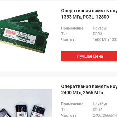
СТС перерабатывает
Оперативная память ноут
хорошая компания!! У них лучший
1333 МГц PC3L-12800
по лучшей цене!
Применение:
Ноутбук
Тип:
DDR3
Частота:
1600 МГц 133
Лучшая Цена
Оперативная память ноу
2400 МГц 2666 МГц
Применение:
Ноутбук
Тип:
DDR4
Частота:
2400/2666MH