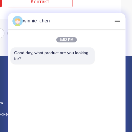
Контакт
winnie_chen
6:52 PM
Good day, what product are you looking 
for?
Продукция
Игровые графические карты
Графическая карта для майнинга
та
Игровая материнская плата
политика конфиденциальности
Все категории