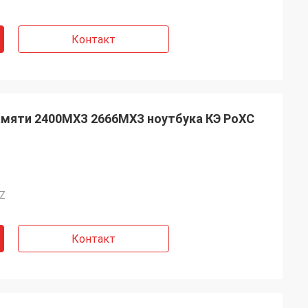
Контакт
амяти 2400МХЗ 2666МХЗ ноутбука КЭ РоХС
Z
Контакт