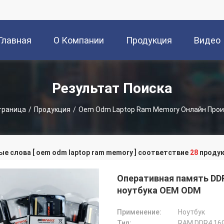
Главная
О Компании
Продукция
Видео
траница
Результат Поиска
траница
/
Продукция
/
Oem Odm Laptop Ram Memory Онлайн Прои
е слова [ oem odm laptop ram memory ] соответствие
28
продук
Оперативная память D
ноутбука OEM ODM
Применение:
Ноутбук
Тип:
RAM DDR4 16