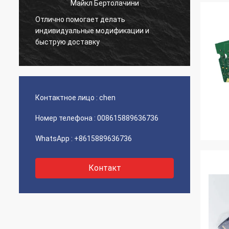
Майкл Бертолачини
Отлично помогает делать
й
Очень 
индивидуальные модификации и
товар 
быструю доставку
Контактное лицо :
chen
Номер телефона :
008615889636736
WhatsApp :
+8615889636736
Контакт