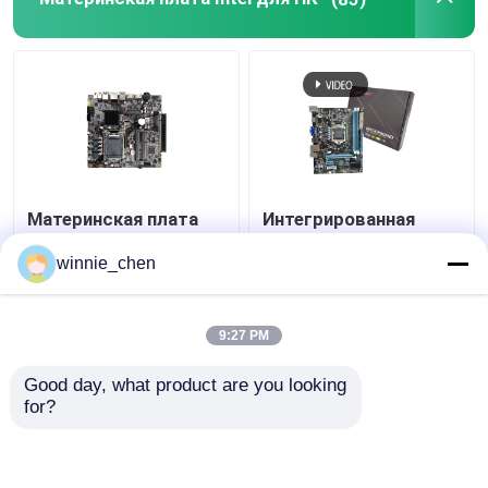
Материнская плата
Интегрированная
Х310 ПК гнезда ДДР4
материнская плата
Интел ЛГА 1151 для
H61 Socket 1155 Intel
winnie_chen
разыгрыша И7 8700
H61 Материнская
плата DDR4 DDR3
Лучшая цена
Лучшая цена
9:27 PM
контактные
контактные
Good day, what product are you looking 
for?
данные
данные
Осмотрите больше