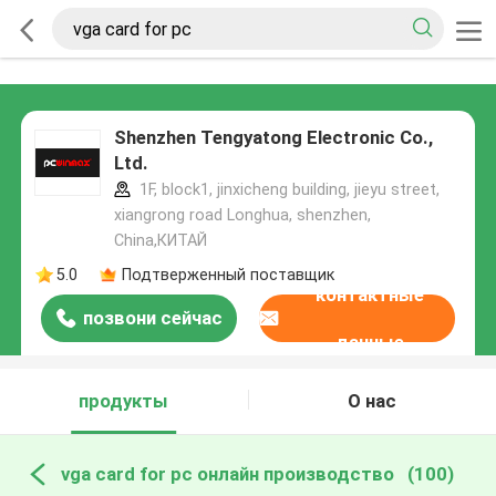
Shenzhen Tengyatong Electronic Co.,
Ltd.
1F, block1, jinxicheng building, jieyu street,
xiangrong road Longhua, shenzhen,
China,КИТАЙ
5.0
Подтверженный поставщик
контактные
позвони сейчас
данные
продукты
О нас
vga card for pc онлайн производство
(100)