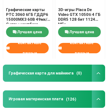
Графические карты
3D-игры Placa De
РТС 3060 6ГБ ГДДР6
Video GTX 1050ti 4 ГБ
15000МХЗ 60В 49мх/
DDR5 128 бит 1124
С игры ноутбука
МГц
Лучшая цена
Лучшая цена
контактные
контактные
данные
данные
Графическая карта для майнинга
(0)
Игровая материнская плата
(126)