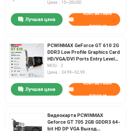
графическим процессором с
Цена：15~20USD
портами HD+HD+DP
контактные
Лучшая цена
данные
PCWINMAX GeForce GT 610 2G
DDR3 Low Profile Graphics Card
HD/VGA/DVI Ports Entry Level
GPU for PC SFF HTPC
MOQ：2
Цена：34.99~52.99
контактные
Лучшая цена
Дом
данные
Продукты
Видеокарта PCWINMAX
Geforce GT 705 2GB GDDR3 64-
bit HD DP VGA Выход
Видео