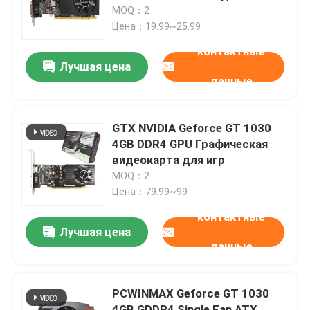
Низкопрофильная
MOQ：2
Графическая Карта для OEM
Цена：19.99~25.99
О нас
оптовой продажи
контактные
Лучшая цена
данные
Путешествие фабрики
Проверка качества
GTX NVIDIA Geforce GT 1030
4GB DDR4 GPU Графическая
видеокарта для игр
Свяжитесь мы
MOQ：2
Цена：79.99~99
Спросите цитату
контактные
Лучшая цена
данные
Игровые графические карты
PCWINMAX Geforce GT 1030
Графическая карта для майнинга
4GB GDDR4 Single Fan ATX