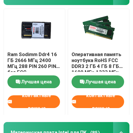
Ram Sodimm Ddr4 16
Оперативная память
ГБ 2666 МГц 2400
ноутбука RoHS FCC
МГц 288 PIN 260 PIN
DDR3 2 ГБ 4 ГБ 8 ГБ
без ECC
1600 МГц 1333 МГц
PC3L-12800
Лучшая цена
Лучшая цена
контактные
контактные
данные
данные
Материнская плата Intel для ПК
(85)