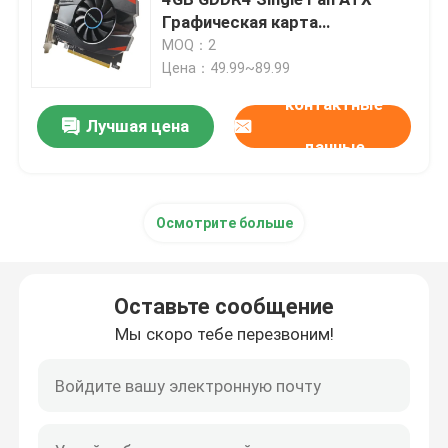
Графическая карта
Поддержка DirectX 12 DP HD
MOQ：2
Игровая материнская плата
Порт VGA Карта
Цена：49.99~89.99
контактные
Оперативная память ноутбука
Лучшая цена
данные
Материнская плата Intel для ПК
Осмотрите больше
Видеокарта с несколькими дисплеями
Оставьте сообщение
Графическая карта MXM
Мы скоро тебе перезвоним!
Настольная оперативная память
материнская плата itx