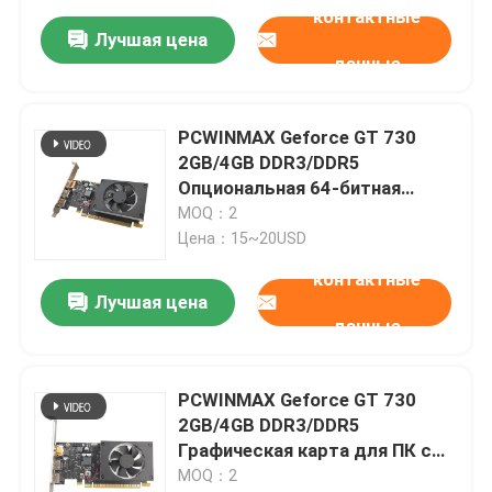
контактные
Лучшая цена
данные
PCWINMAX Geforce GT 730
2GB/4GB DDR3/DDR5
Опциональная 64-битная
графическая карта для ПК с
MOQ：2
HD+HD+DP портами
Цена：15~20USD
низкопрофильного
контактные
графического процессора
Лучшая цена
данные
PCWINMAX Geforce GT 730
2GB/4GB DDR3/DDR5
Графическая карта для ПК с
низкопрофильным
MOQ：2