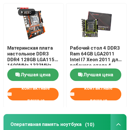
Материнская плата
Рабочий стол 4 DDR3
настольное DDR3
Ram 64GB LGA2011
DDR4 128GB LGA1155
Intel I7 Xeon 2011 для
1600MHz 1333MHz
рабочего стола 4
игры X99
материнской платы
Лучшая цена
Лучшая цена
Intel X79 Intel
контактные
контактные
данные
данные
Оперативная память ноутбука
(10)