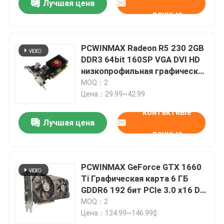
Лучшая цена
данные
PCWINMAX Radeon R5 230 2GB
DDR3 64bit 160SP VGA DVI HD
низкопрофильная графическая
карта Для ПК
MOQ：2
Цена：29.99~42.99
контактные
Лучшая цена
данные
PCWINMAX GeForce GTX 1660
Ti Графическая карта 6 ГБ
GDDR6 192 бит PCIe 3.0 x16 DP
HD DVI Порт 1500 МГц PC VGA
MOQ：2
Карта
Цена：134.99~146.99$