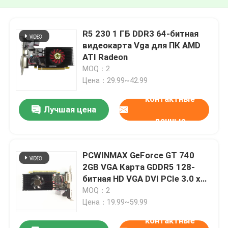
R5 230 1 ГБ DDR3 64-битная
видеокарта Vga для ПК AMD
ATI Radeon
MOQ：2
Цена：29.99~42.99
контактные
Лучшая цена
данные
PCWINMAX GeForce GT 740
2GB VGA Карта GDDR5 128-
битная HD VGA DVI PCIe 3.0 x
16 Графическая карта для
MOQ：2
настольных компьютеров
Цена：19.99~59.99
контактные