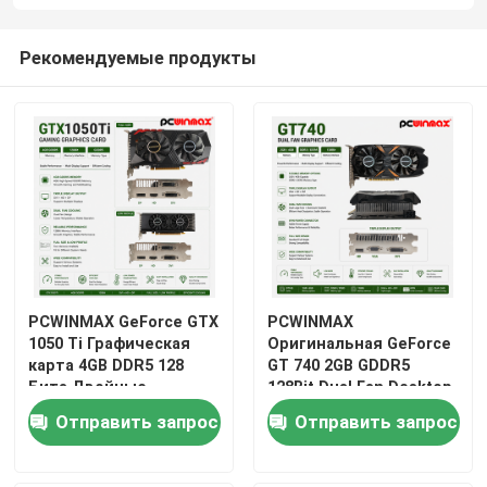
Рекомендуемые продукты
PCWINMAX GeForce GTX
PCWINMAX
1050 Ti Графическая
Оригинальная GeForce
карта 4GB DDR5 128
GT 740 2GB GDDR5
Бита Двойные
128Bit Dual Fan Desktop
вентиляторы 650MHz
VGA HD DVI
Отправить запрос
Отправить запрос
1800MHz Частота
Графическая карта
1050Ti Рабочий стол
GPU