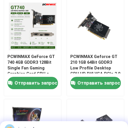
PCWINMAX GeForce GT
PCWINMAX Geforce GT
740 4GB GDDR3 128Bit
210 1GB 64Bit GDDR3
Single Fan Gaming
Low Profile Desktop
Graphics Card GPU с
GPU HD DVI VGA PCIe 2.0
выходом DVI HD VGA с
x16 OEM оптом на
Отправить запрос
Отправить запрос
низким профилем
складе Быстрая
Дом
доставка
Продукты
Видео