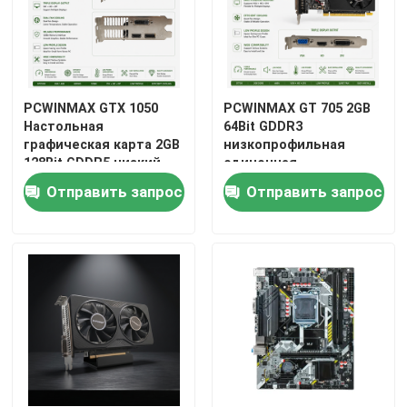
PCWINMAX GTX 1050
PCWINMAX GT 705 2GB
Настольная
64Bit GDDR3
графическая карта 2GB
низкопрофильная
128Bit GDDR5 низкий
одиночная
профиль двойной
вентиляторная
Отправить запрос
Отправить запрос
вентилятор
система VGA DVI HD
Порт графическая
карта GPU для
рабочего стола