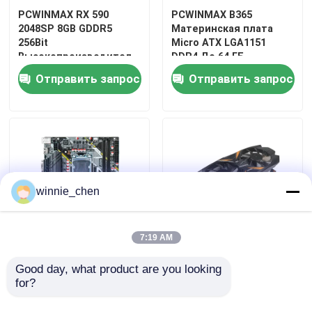
PCWINMAX RX 590
PCWINMAX B365
2048SP 8GB GDDR5
Материнская плата
256Bit
Micro ATX LGA1151
Высокопроизводительная
DDR4 До 64 ГБ
игровая графическая
Поддержка
Отправить запрос
Отправить запрос
карта с выходом
процессоров 8-го и 9-
DP/HD/DVI 6Pin для
го поколения i3/i5/i7
энтузиастов
Поддержка оптовых
настольных
продаж
компьютеров
winnie_chen
Дом
7:19 AM
Материнская плата
PCWINMAX GeForce GT
Продукты
Good day, what product are you looking 
PCWINMAX B365
740 Поддержка OEM
for?
LGA1151 M ATX,
Оригинальный 2GB
поддержка
GDDR3 128Bit Двойной
Видео