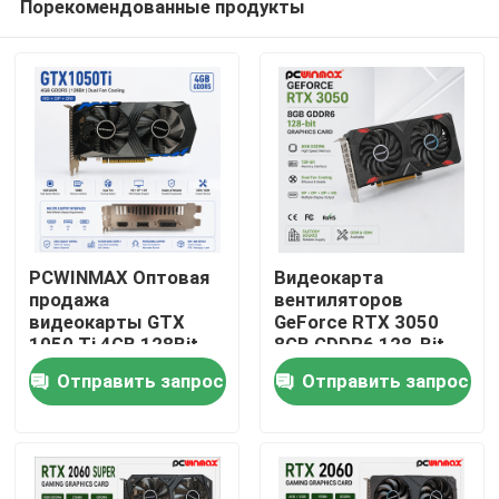
Порекомендованные продукты
PCWINMAX Оптовая
Видеокарта
продажа
вентиляторов
видеокарты GTX
GeForce RTX 3050
1050 Ti 4GB 128Bit
8GB GDDR6 128-Bit
Дом
GDDR5 с низким
HD/DP PCIe 4 игры
Отправить запрос
Отправить запрос
энергопотреблением
PCWINMAX двойная
и выходом HD DP DVI
для игры ПК
Продукты
для настольных ПК
Видео