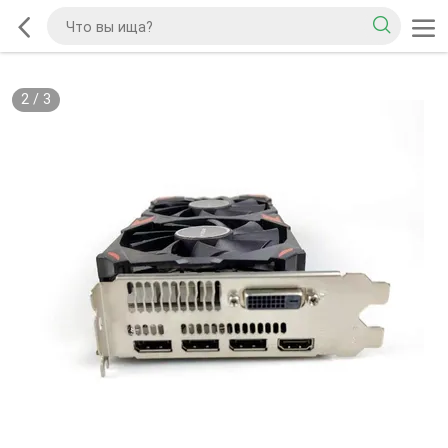
2
/
3