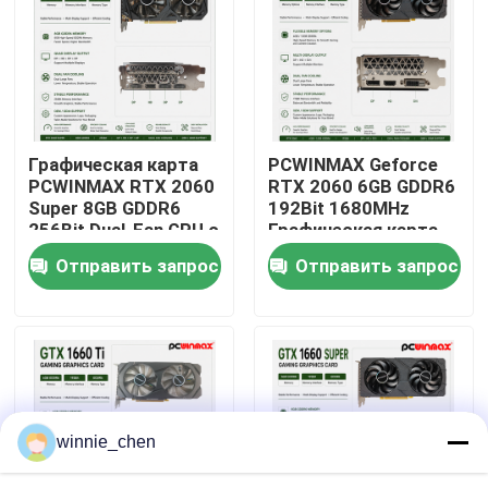
О нас
Путешествие фабрики
Графическая карта
PCWINMAX Geforce
PCWINMAX RTX 2060
RTX 2060 6GB GDDR6
Проверка качества
Super 8GB GDDR6
192Bit 1680MHz
256Bit Dual-Fan GPU с
Графическая карта
HD+3DP Ray Tracing
для игр с двумя
Отправить запрос
Отправить запрос
Свяжитесь мы
для игровых ПК OEM
вентиляторами с
оптом
HD/DP/DVI На складе
для настольных
Спросите цитату
компьютеров
Игровые графические карты
winnie_chen
Графическая карта для майнинга