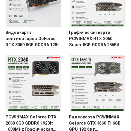
Видеокарта
Графическая карта
вентиляторов GeForce
PCWINMAX RTX 2060
RTX 3050 8GB GDDR6 128-
Super 8GB GDDR6 256Bit
Bit HD/DP PCIe 4 игры
Dual-Fan GPU с HD+3DP
PCWINMAX двойная для
Ray Tracing для игровых
игры ПК
ПК OEM оптом
PCWINMAX Geforce RTX
Видеокарта PCWINMAX
2060 6GB GDDR6 192Bit
Geforce GTX 1660 Ti 6GB
1680MHz Графическая
GPU 192 бит