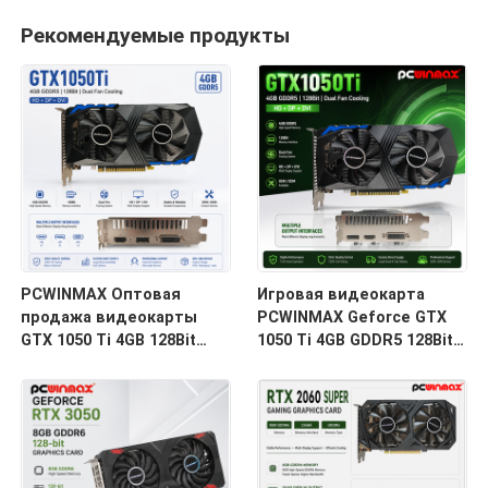
Рекомендуемые продукты
PCWINMAX Оптовая
Игровая видеокарта
продажа видеокарты
PCWINMAX Geforce GTX
GTX 1050 Ti 4GB 128Bit
1050 Ti 4GB GDDR5 128Bit с
GDDR5 с низким
выходом HD OEM/ODM в
энергопотреблением и
наличии для
выходом HD DP DVI для
настольного компьютера
настольных ПК