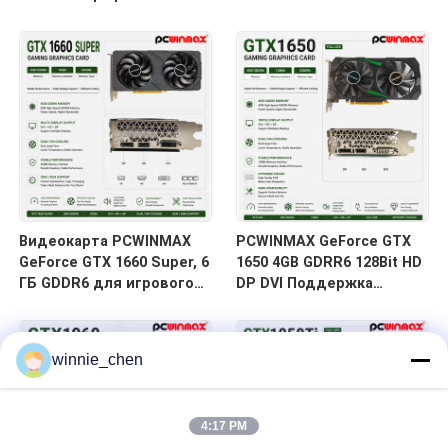
карта для игр с двумя
1500МГц/1770МГц HD DP
вентиляторами с
DVI 14 Гбит/с
HD/DP/DVI На складе для
настольных
компьютеров
Видеокарта PCWINMAX
PCWINMAX GeForce GTX
GeForce GTX 1660 Super, 6
1650 4GB GDRR6 128Bit HD
ГБ GDDR6 для игрового
DP DVI Поддержка
ПК, 192-битная
выхода DirectX 12 VR
видеокарта PCIe 3.0 x16
Готовая графическая
1660S для игр
карта OC
winnie_chen
4:17 PM