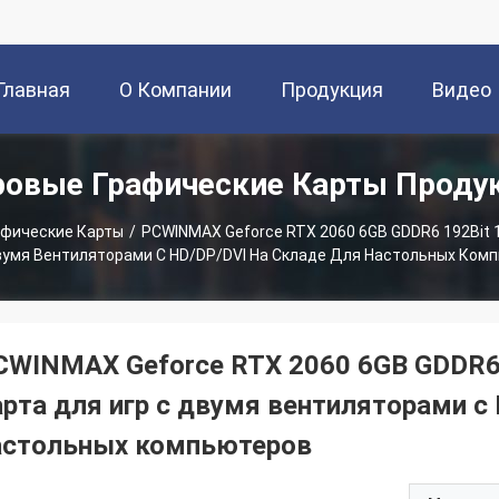
Главная
О Компании
Продукция
Видео
ровые Графические Карты Проду
траница
афические Карты
/
PCWINMAX Geforce RTX 2060 6GB GDDR6 192Bit
вумя Вентиляторами С HD/DP/DVI На Складе Для Настольных Ком
CWINMAX Geforce RTX 2060 6GB GDDR6
арта для игр с двумя вентиляторами с
астольных компьютеров