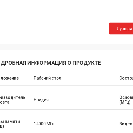
СТС перерабатывает
хорошая компания!! У них лучший
по лучшей цене!
Лучшая
ДРОБНАЯ ИНФОРМАЦИЯ О ПРОДУКТЕ
иложение
Рабочий стол
Состо
оизводитель
Основ
Нвидия
сета
(МГц)
сы памяти
14000 МГц
Видео
ц)