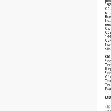
рен
192
Обе
мно
Вых
Под
нес
Отл
Обе
144
OEM
Пря
сис
Об
Час
Тип
Шир
Час
Объ
Тех
Тип
Раз
Вв
Пр