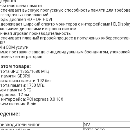
деринга.
-битная шина памяти
спечивает высокую пропускную способность памяти для требова
гозадачных приложений.
оды дисплея HD + DP + DVI
держивает широкий спектр мониторов с интерфейсами HD, DisplayP
колькими дисплеями и игровых систем.
ичная игровая производительность
спечивает плавный игровой процесс в популярных киберспортивн
0P.
 и ODM услуги
мые поставки с завода с индивидуальным брендингом, упаковкой
темных интеграторов.
 этом товаре:
тота GPU: 1365/1680 МГц
 памяти: GDDR6
ина шины памяти: 192 бит
тота памяти: 1750 МГц
ем памяти: 6 ГБ
процесс: 12 нм
 интерфейса: PCI express 3.0 16X
ъем питания: 8-pin
едение:
оизводители чипов
NV