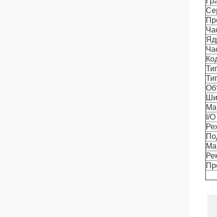
Гр
Се
Пр
Ча
Яд
Ча
Ко
Ти
Ти
Об
Ши
Ма
I/
Ре
По
Ма
Ре
Пр