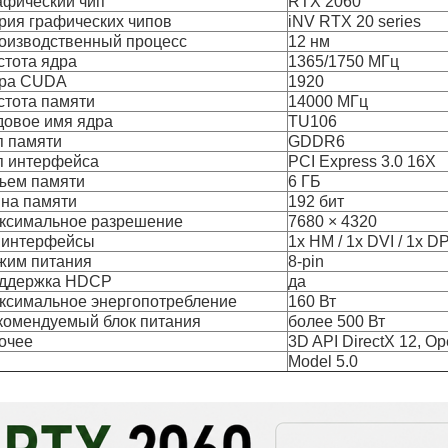
афический чип
RTX 2060
рия графических чипов
iNV RTX 20 series
оизводственный процесс
12 нм
стота ядра
1365/1750 МГц
ра CUDA
1920
стота памяти
14000 МГц
довое имя ядра
TU106
п памяти
GDDR6
п интерфейса
PCI Express 3.0 16X
ъем памяти
6 ГБ
на памяти
192 бит
ксимальное разрешение
7680 × 4320
O интерфейсы
1x HM / 1x DVI / 1x D
жим питания
8-pin
ддержка HDCP
да
ксимальное энергопотребление
160 Вт
комендуемый блок питания
более 500 Вт
очее
3D API DirectX 12, O
Model 5.0