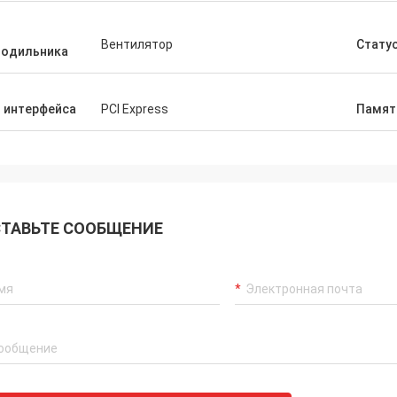
п
Вентилятор
Стату
лодильника
 интерфейса
PCI Express
Памят
ТАВЬТЕ СООБЩЕНИЕ