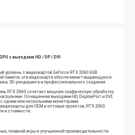
PU с выходами HD / DP / DVI
й уровень с видеокартой GeForce RTX 2060 6GB.
ой памяти, эта видеокарта обеспечивает выдающуюся
тажа, 3D-рендеринга и профессионального создания
тем, RTX 2060 сочетает мощную графическую обработку
рузками. Оснащенная выходами HD, DisplayPort и DVI,
 с одним или несколькими мониторами.
е видеокарты для OEM и оптовых проектов, RTX 2060
и и стоимости.
ных, плавной игры и улучшенной производительности