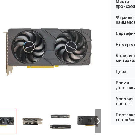
Место
происхо
Фирменн
наимено
Сертифи
Номер м
Количес
мин зака
Цена
Время
доставк
Условия
оплаты
Поставк
способн