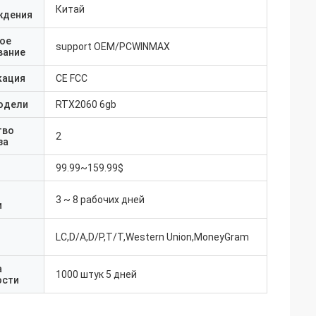
Китай
ждения
ое
support OEM/PCWINMAX
вание
кация
CE FCC
одели
RTX2060 6gb
тво
2
за
99.99~159.99$
3 ~ 8 рабочих дней
и
LC,D/A,D/P,T/T,Western Union,MoneyGram
а
1000 штук 5 дней
ости