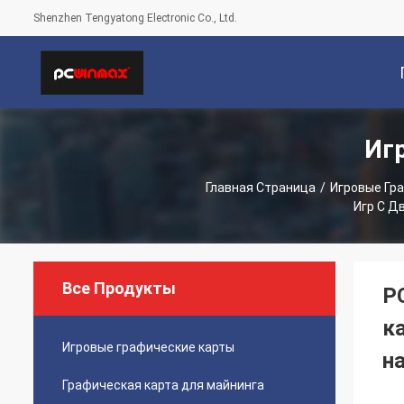
Shenzhen Tengyatong Electronic Co., Ltd.
Иг
С
Главная Страница
/
Игровые Гр
Игр С Д
Все Продукты
P
к
Игровые графические карты
н
Графическая карта для майнинга