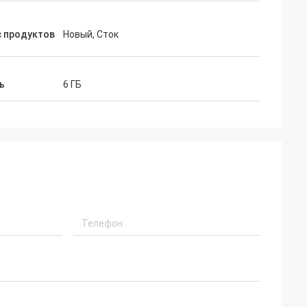
с продуктов
Новый, Сток
ь
6 ГБ