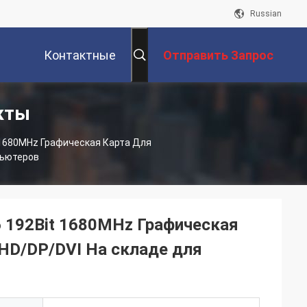
Russian
Контактные
Отправить Запрос
кты
Данные
 1680MHz Графическая Карта Для
пьютеров
 192Bit 1680MHz Графическая
 HD/DP/DVI На складе для