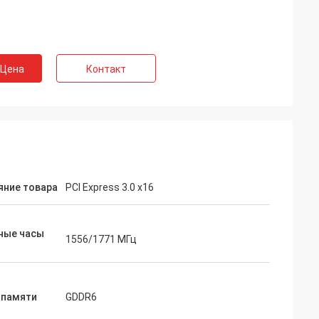
 Цена
Контакт
яние товара
PCI Express 3.0 x16
ные часы
1556/1771 МГц
 памяти
GDDR6