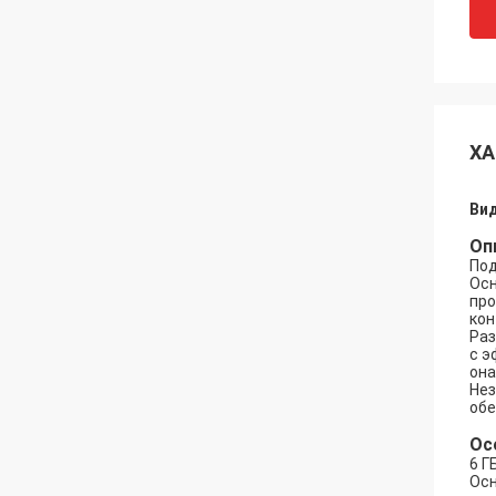
ХА
Вид
Оп
Под
Осн
про
кон
Раз
с э
она
Нез
обе
Ос
6 Г
Осн