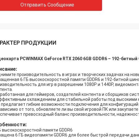
Отправить Сообщение
РАКТЕР ПРОДУКЦИИ
еокарта PCWINMAX GeForce RTX 2060 6GB GDDR6 – 192-битный G
исание:
нимите производительность в играх и творческих задачах на новы
ащенная 6 ГБ высокоскоростной памяти GDDR6 и 192-битной шин
изводительность для игр в разрешении 1080P и 1440P, видеомон
тента.
работанная для геймеров, создателей контента и сборщиков сис
ффективным охлаждением для стабильной работы под высокими наг
 предлагает гибкие возможности подключения для конфигураций
ависимо от того, обновляете ли вы свой игровой ПК или закупает
спечивает превосходный баланс производительности, надежност
обенности:
Б высокоскоростной памяти GDDR6
ащена 6 ГБ видеопамяти GDDR6 для более быстрой передачи дан