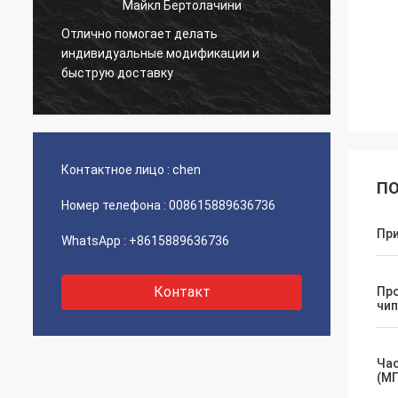
Майкл Бертолачини
Отлично помогает делать
й
Очень 
индивидуальные модификации и
товар 
быструю доставку
Контактное лицо :
chen
ПО
Номер телефона :
008615889636736
Пр
WhatsApp :
+8615889636736
Контакт
Пр
чип
Ча
(МГ