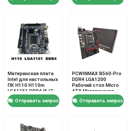
Гбит/с
О нас
Путешествие фабрики
Проверка качества
Свяжитесь мы
Материнская плата
PCWINMAX B560-Pro
Intel для настольных
DDR4 LGA1200
ПК H110 H110m
Рабочий стол Micro
Спросите цитату
LGA1151 DDR4 I5 I7
ATX Материнская
Процессор 2133 МГц
плата Поддержка
Отправить запрос
Отправить запрос
2400 МГц
11th 10th Gen
Игровые графические карты
Графическая карта для майнинга