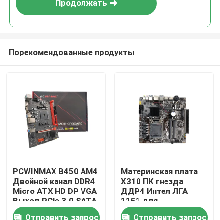
Продолжать
Порекомендованные продукты
Дом
PCWINMAX B450 AM4
Материнская плата
Двойной канал DDR4
Х310 ПК гнезда
Продукты
Micro ATX HD DP VGA
ДДР4 Интел ЛГА
Выход PCIe 3.0 SATA
1151 для
Материнская плата 6
разыгрыша И7 8700
Отправить запрос
Отправить запрос
Видео