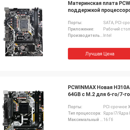
Материнская плата PCWI
СТС перерабатывает
поддержкой процессоров
хорошая компания!! У них лучший
по лучшей цене!
Порты:
SATA, PCI-ср
Приложение:
Рабочий сто
Производитель чипсета:
Intel
Лучшая Цена
PCWINMAX Новая H310A 
64GB с M.2 для 6-го/7-г
Порты:
PCI-срочное X
Тип процессора:
Ядра I7/Ядра 
Максимальный объем оперативной памяти:
16 Гб