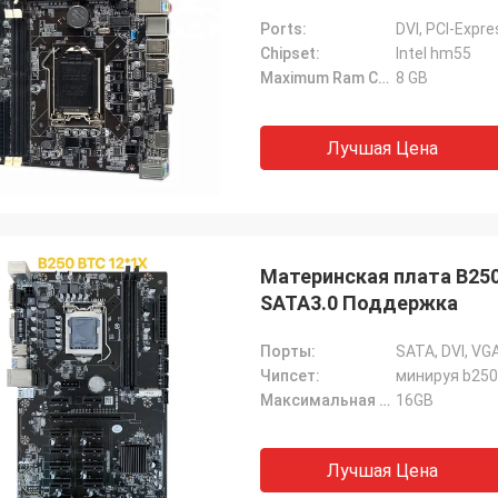
Ports:
DVI, PCI-Expr
Chipset:
Intel hm55
Maximum Ram Capacity:
8 GB
Лучшая Цена
Материнская плата B250
SATA3.0 Поддержка
Порты:
SATA, DVI, VG
Чипсет:
минируя b250
Максимальная емкость Ram:
16GB
Лучшая Цена