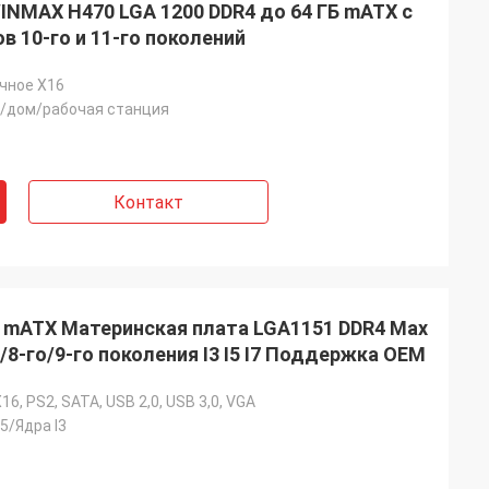
NMAX H470 LGA 1200 DDR4 до 64 ГБ mATX с
 10-го и 11-го поколений
очное X16
л/дом/рабочая станция
Контакт
mATX Материнская плата LGA1151 DDR4 Max
о/8-го/9-го поколения I3 I5 I7 Поддержка OEM
16, PS2, SATA, USB 2,0, USB 3,0, VGA
I5/Ядра I3