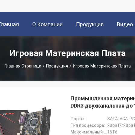
Главная
О Компании
Продукция
Видео
траница
Игровая Материнская Плата
Главная Страница
/
Продукция
/
Игровая Материнская Плата
Промышленная материн
DDR3 двухканальная до 
чипсете B75 для встра
Порты:
Тип процессора:
Ядра I7/Ядра 
Максимальный объем оперативной памяти:
16 Гб