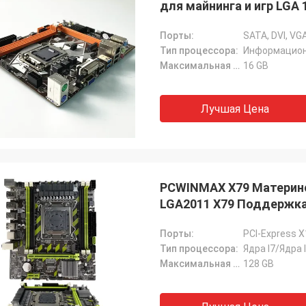
для майнинга и игр LGA
для жесткого диска
Порты:
SATA, DVI, VGA
Тип процессора:
Информацион
Максимальная емкость Ram:
16 GB
Лучшая Цена
PCWINMAX X79 Материнс
LGA2011 X79 Поддержка In
Порты:
PCI-Express X1
Тип процессора:
Ядра I7/Ядра 
Максимальная емкость Ram:
128 GB