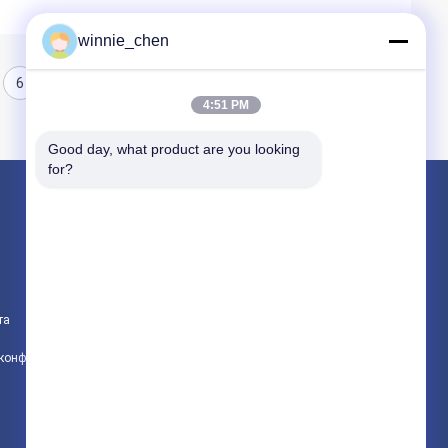
winnie_chen
6
7
8
4:51 PM
Good day, what product are you looking 
for?
Продукция
Игровые графические карты
Графическая карта для майнинга
та
Игровая материнская плата
политика конфиденциальности
Все категории