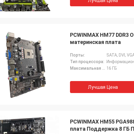
Лучшая Цена
PCWINMAX HM77 DDR3 OE
материнская плата
Порты:
SATA, DVI, VGA
Тип процессора:
Информацион
Максимальная емкость Ram:
16 ГБ
Лучшая Цена
PCWINMAX HM55 PGA988 
плата Поддержка 8 ГБ Па