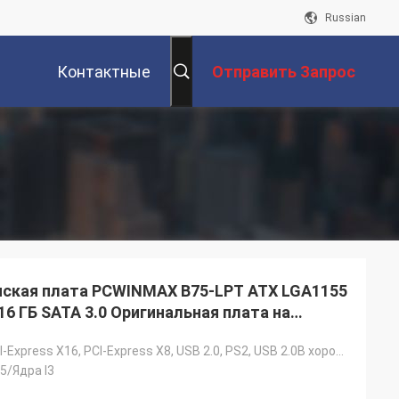
Russian
Контактные
Отправить Запрос
Данные
ская плата PCWINMAX B75-LPT ATX LGA1155
16 ГБ SATA 3.0 Оригинальная плата на
иваемых ПК
SATA, VGA, PCI-Express X16, PCI-Express X8, USB 2.0, PS2, USB 2.0В хорошем качестве.
I5/Ядра I3