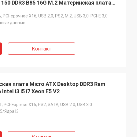
 1150 DDR3 B85 16G M.2 Материнская плата
, PCI-срочное X16, USB 2,0, PS2, M.2, USB 3,0, PCI-E 3,0
ные данные
Контакт
кая плата Micro ATX Desktop DDR3 Ram
tel i3 i5 i7 Xeon E5 V2
, PCI-Express X16, PS2, SATA, USB 2.0, USB 3.0
I5/Ядра I3