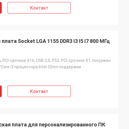
Контакт
плата Socket LGA 1155 DDR3 I3 I5 I7 800 МГц
SATA, DVI, VGA, PCI-срочное X16, USB 2,0, PS2, PCI-срочное X1, погруженное в 5 днях после оплаты
5/Core i3 процессора Intel 32nm поддержки
Контакт
кая плата для персонализированного ПК