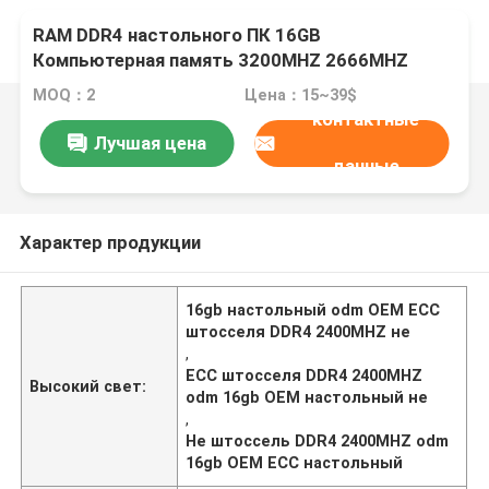
RAM DDR4 настольного ПК 16GB
Компьютерная память 3200MHZ 2666MHZ
2400MHZ Non ECC
MOQ：2
Цена：15~39$
контактные
Лучшая цена
данные
Характер продукции
16gb настольный odm OEM ECC
штосселя DDR4 2400MHZ не
,
ECC штосселя DDR4 2400MHZ
Высокий свет:
odm 16gb OEM настольный не
,
Не штоссель DDR4 2400MHZ odm
16gb OEM ECC настольный