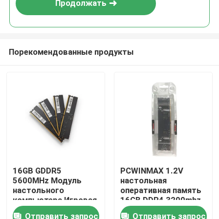
Продолжать
Порекомендованные продукты
Дом
16GB GDDR5
PCWINMAX 1.2V
5600MHz Модуль
настольная
Продукты
настольного
оперативная память
компьютера Игровая
16GB DDR4 3200mhz
память OEM ODM
настольная
Отправить запрос
Отправить запрос
Видео