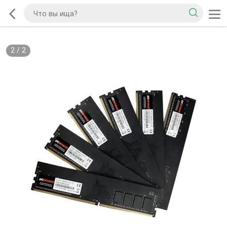
2
/
2