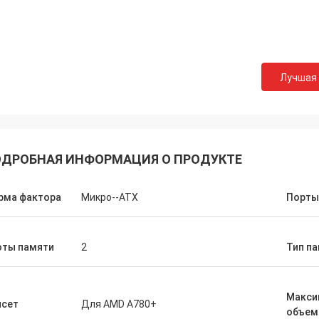
СТС перерабатывает
хорошая компания!! У них лучший
по лучшей цене!
Лучшая
ДРОБНАЯ ИНФОРМАЦИЯ О ПРОДУКТЕ
рма фактора
Микро--ATX
Порты
оты памяти
2
Тип п
Макси
псет
Для AMD A780+
объем