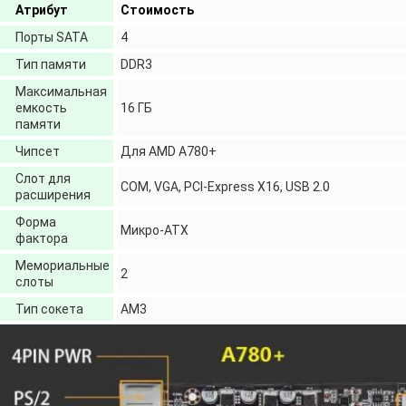
Атрибут
Стоимость
Порты SATA
4
Тип памяти
DDR3
Максимальная
емкость
16 ГБ
памяти
Чипсет
Для AMD A780+
Слот для
COM, VGA, PCI-Express X16, USB 2.0
расширения
Форма
Микро-ATX
фактора
Мемориальные
2
слоты
Тип сокета
AM3