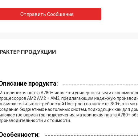
Отправить Сообщение
РАКТЕР ПРОДУКЦИИ
Описание продукта:
Материнская плата A780+ является универсальным и экономиче
процессоров AM2 AM2 + AM3, предлагающим надежную производи
вычислительных потребностей.Построен на чипсете 780+, эта ма
создания бюджетных настольных систем, подходящих как для дом
множество вариантов подключения, материнская плата A780+ об
производительности и стоимости.
Особенности: