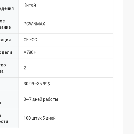
Китай
ждения
ое
PCWINMAX
вание
кация
CE FCC
одели
A780+
тво
2
за
30.99~35.99$
3~7 дней работы
и
а
100 штук 5 дней
ости