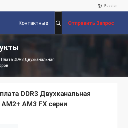
Russian
Контактные
Отправить Запрос
дукты
Данные
 Плата DDR3 Двухканальная
оров
плата DDR3 Двухканальная
 AM2+ AM3 FX серии