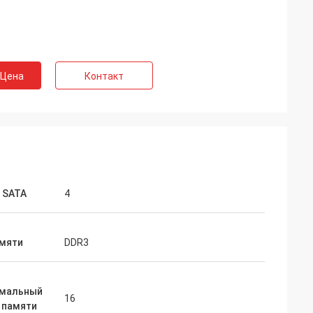
 Цена
Контакт
 SATA
4
амяти
DDR3
мальный
16
 памяти