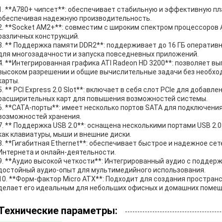
1. **A780+ чипсет**: обеспечивает стабильную и эффективную п
обеспечивая надежную производительность.
2. **Socket AM2+**: совместим с широким спектром процессоров A
различных конструкций.
3. ** Поддержка памяти DDR2**: поддерживает до 16 ГБ операти
для многозадачности и запуска повседневных приложений.
4. **Интегрированная графика ATI Radeon HD 3200**: позволяет в
высоком разрешении и общие вычислительные задачи без необхо
карты.
5. ** PCI Express 2.0 Slot**: включает в себя слот PCIe для добав
расширительных карт для повышения возможностей системы.
6. **САТА-порты**: имеет несколько портов SATA для подключени
возможностей хранения.
7. ** Поддержка USB 2.0**: оснащена несколькими портами USB 2.
как клавиатуры, мыши и внешние диски.
8. **Гигабитная Ethernet**: обеспечивает быстрое и надежное с
Интернета и онлайн-деятельности.
9. **Аудио высокой четкости**: Интегрированный аудио с поддер
достойный аудио-опыт для мультимедийного использования.
10. **Форм-фактор Micro ATX**: Подходит для создания простра
делает его идеальным для небольших офисных и домашних помещ
Технические параметры: