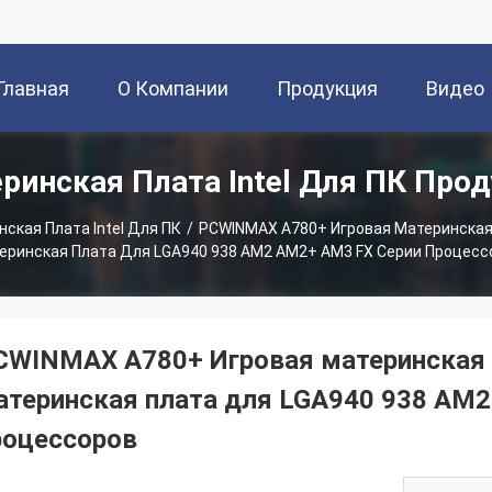
Главная
О Компании
Продукция
Видео
ринская Плата Intel Для ПК Про
траница
ская Плата Intel Для ПК
/
PCWINMAX A780+ Игровая Материнская
еринская Плата Для LGA940 938 AM2 AM2+ AM3 FX Серии Процесс
CWINMAX A780+ Игровая материнская 
атеринская плата для LGA940 938 AM2
роцессоров