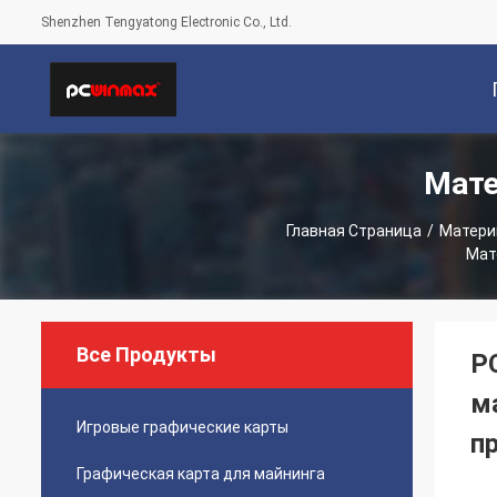
Shenzhen Tengyatong Electronic Co., Ltd.
Мате
С
Главная Страница
/
Материн
Мат
Все Продукты
P
м
Игровые графические карты
п
Графическая карта для майнинга