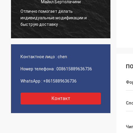
Майкл Бертолачини
Отлично помогает делать
й
Очень 
индивидуальные модификации и
товар 
быструю доставку
Контактное лицо :
chen
ПО
Номер телефона :
008615889636736
WhatsApp :
+8615889636736
Фо
Контакт
Сл
Чи