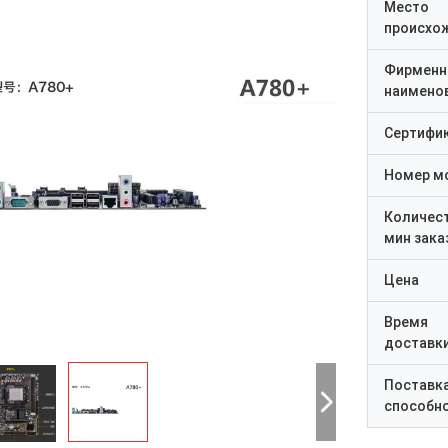
Место
происхо
Фирменн
наимено
Сертифи
Номер м
Количес
мин зака
Цена
Время
доставк
Поставк
способн