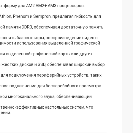
латформу для AM2 AM2+ AM3 процессоров,
thlon, Phenom и Sempron, предлагая гибкость для
вной памяти DDR3, обеспечивая достаточную память
ыполнять базовые игры, воспроизведение видео в
димости использования выделенной графической
ления выделенной графической карты или других
я жестких дисков и SSD, обеспечивая широкий выбор
0 для подключения периферийных устройств, таких
етевое подключение для бесперебойного просмотра
жкой многоканального звука, обеспечивающий
нственно-эффективных настольных систем, что
ений.