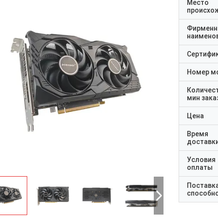
Место
происхо
Фирменн
наимено
Сертифи
Номер м
Количес
мин зака
Цена
Время
доставк
Условия
оплаты
Поставк
способн