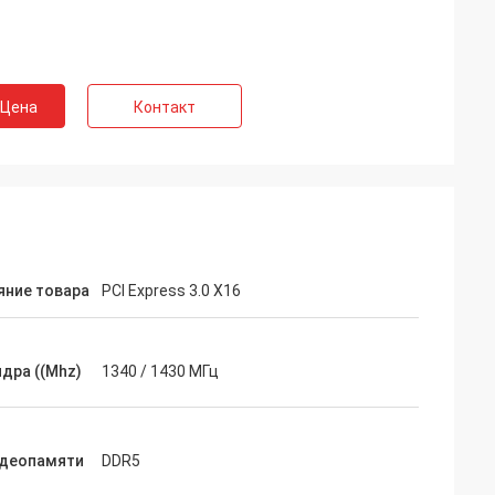
 Цена
Контакт
яние товара
PCI Express 3.0 X16
дра ((Mhz)
1340 / 1430 МГц
идеопамяти
DDR5