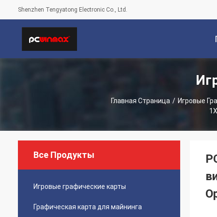
Shenzhen Tengyatong Electronic Co., Ltd.
Иг
С
Главная Страница
/
Игровые Гр
1X
Все Продукты
P
в
Игровые графические карты
О
Графическая карта для майнинга