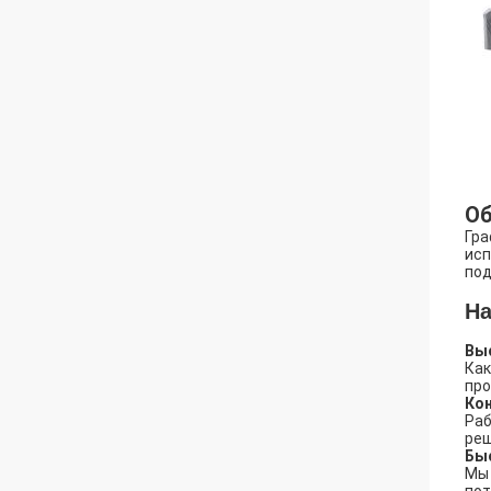
Об
Гра
исп
под
На
Выс
Как
про
Ко
Раб
реш
Бы
Мы 