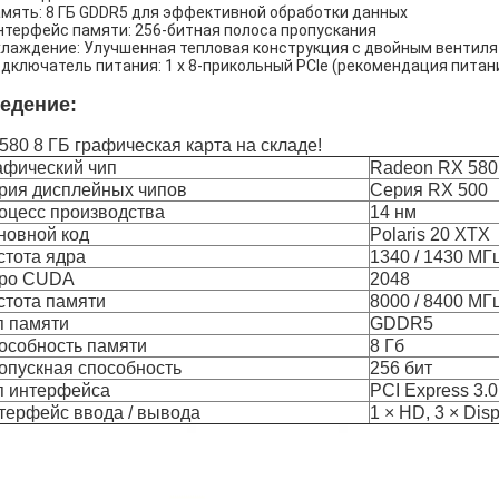
мять: 8 ГБ GDDR5 для эффективной обработки данных
нтерфейс памяти: 256-битная полоса пропускания
лаждение: Улучшенная тепловая конструкция с двойным вентиля
дключатель питания: 1 x 8-прикольный PCIe (рекомендация питани
едение:
580 8 ГБ графическая карта на складе!
афический чип
Radeon RX 580
рия дисплейных чипов
Серия RX 500
оцесс производства
14 нм
новной код
Polaris 20 XTX
стота ядра
1340 / 1430 МГ
ро CUDA
2048
стота памяти
8000 / 8400 МГ
п памяти
GDDR5
особность памяти
8 Гб
опускная способность
256 бит
п интерфейса
PCI Express 3.
терфейс ввода / вывода
1 × HD, 3 × Dis