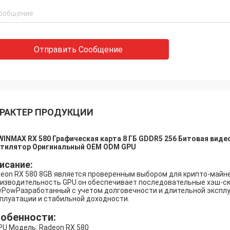
Отправить Сообщение
РАКТЕР ПРОДУКЦИИ
INMAX RX 580 Графическая карта 8 ГБ GDDR5 256 Битовая виде
нтилятор Оригинальный OEM ODM GPU
исание:
eon RX 580 8GB является проверенным выбором для крипто-май
изводительность GPU.он обеспечивает последовательные хэш-скор
PowРазработанный с учетом долговечности и длительной эксплу
плуатации и стабильной доходности.
обенности:
PU Модель: Radeon RX 580