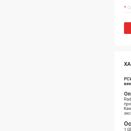
ХА
PCW
ве
Оп
Rad
про
Kaw
экс
Ос
1.G