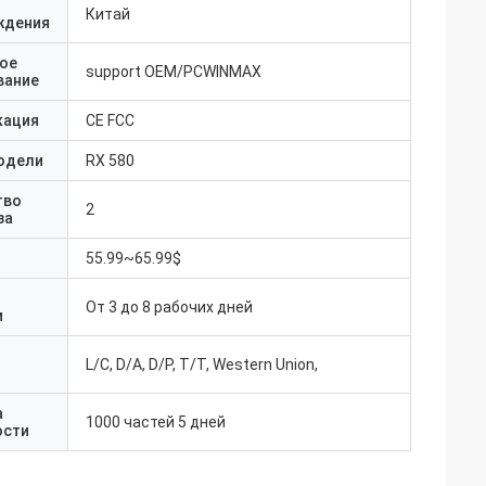
Китай
ждения
ое
support OEM/PCWINMAX
вание
кация
CE FCC
одели
RX 580
тво
2
за
55.99~65.99$
От 3 до 8 рабочих дней
и
L/C, D/A, D/P, T/T, Western Union,
а
1000 частей 5 дней
ости