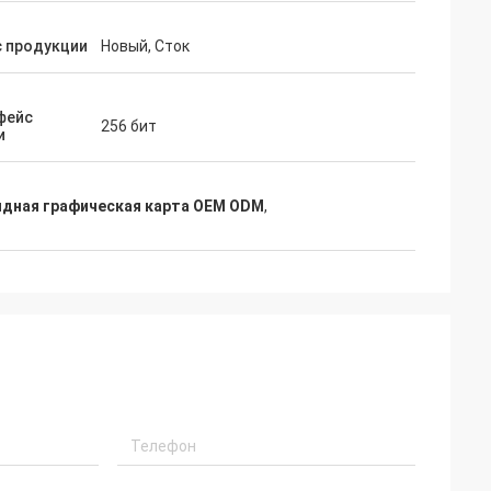
с продукции
Новый, Сток
фейс
256 бит
и
ядная графическая карта OEM ODM
,