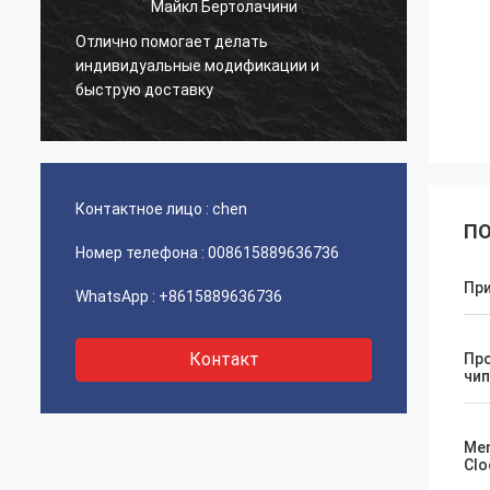
Майкл Бертолачини
Отлично помогает делать
й
Очень 
индивидуальные модификации и
товар 
быструю доставку
Контактное лицо :
chen
ПО
Номер телефона :
008615889636736
Пр
WhatsApp :
+8615889636736
Контакт
Пр
чи
Me
Clo