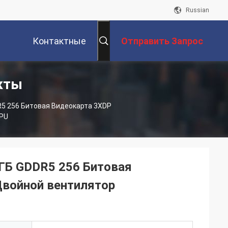
Russian
Контактные
Отправить Запрос
кты
Данные
R5 256 Битовая Видеокарта 3XDP
GPU
ГБ GDDR5 256 Битовая
Двойной вентилятор