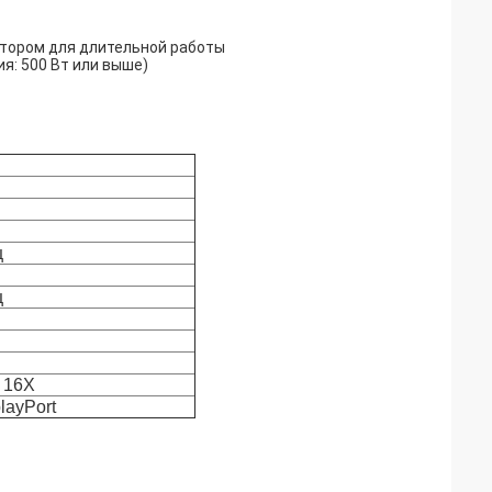
тором для длительной работы
я: 500 Вт или выше)
ц
ц
0 16X
playPort