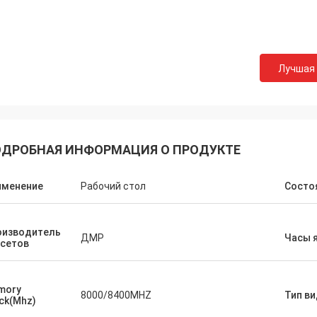
СТС перерабатывает
хорошая компания!! У них лучший
по лучшей цене!
Лучшая
ДРОБНАЯ ИНФОРМАЦИЯ О ПРОДУКТЕ
именение
Рабочий стол
Состо
оизводитель
ДМР
Часы я
псетов
mory
8000/8400MHZ
Тип в
ck(Mhz)