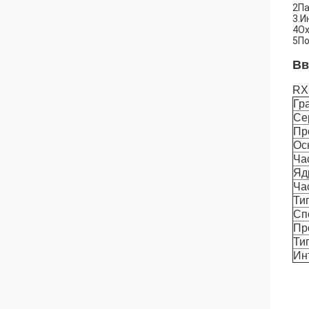
2Па
3.И
4Ох
5По
Вв
RX
Гр
Се
Пр
Ос
Ча
Яд
Ча
Ти
Сп
Пр
Ти
Ин