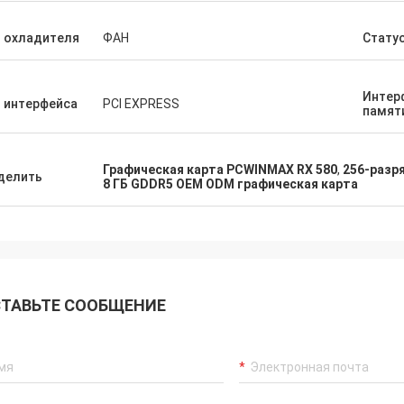
 охладителя
ФАН
Стату
Интер
 интерфейса
PCI EXPRESS
памят
Графическая карта PCWINMAX RX 580
,
256-разр
делить
8 ГБ GDDR5 OEM ODM графическая карта
ТАВЬТЕ СООБЩЕНИЕ