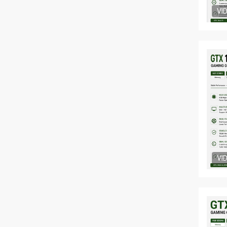
VI
VI