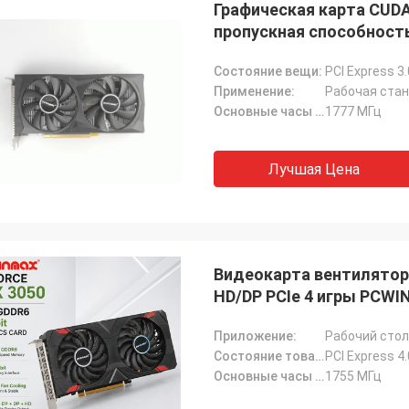
Графическая карта CUDA 
СТС перерабатывает
пропускная способность
хорошая компания!! У них лучший
по лучшей цене!
Состояние вещи:
PCI Express 3
Применение:
Рабочая стан
Основные часы (МГц):
1777 МГц
Лучшая Цена
Видеокарта вентиляторо
HD/DP PCIe 4 игры PCWI
Приложение:
Рабочий стол
Состояние товара:
PCI Express 4.
Основные часы (МГц):
1755 МГц