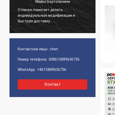
Майкл Бертолачини
Отлично помогает делать
й
Очень 
индивидуальные модификации и
товар 
быструю доставку
Контактное лицо :
chen
Номер телефона :
008615889636736
WhatsApp :
+8615889636736
Контакт