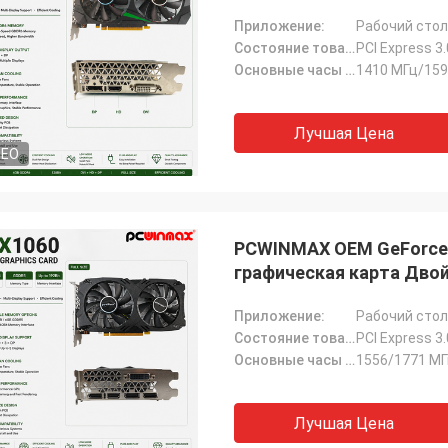
Приложение:
Рабочий стол
Состояние товара:
PCI Express 3.
Основные часы (МГц):
1410 МГц/159
Лучшая Цена
DEO
PCWINMAX OEM GeForce 
графическая карта Дво
видеокартой
Приложение:
Рабочий стол
Состояние товара:
PCI Express 3.
Основные часы (МГц):
1556/1771 М
Лучшая Цена