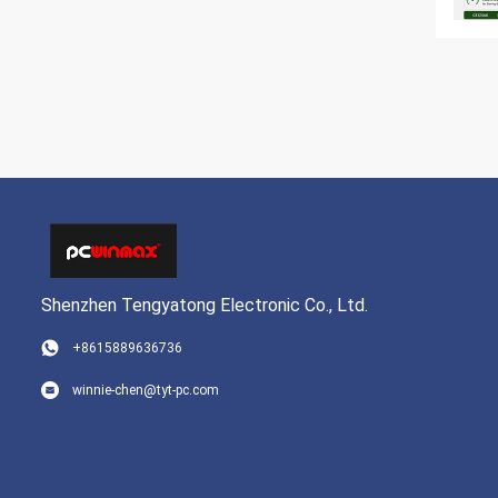
Shenzhen Tengyatong Electronic Co., Ltd.
+8615889636736
winnie-chen@tyt-pc.com