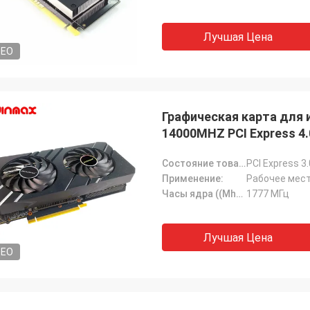
Лучшая Цена
DEO
Графическая карта для 
14000MHZ PCI Express 4.
Состояние товара:
PCI Express 3
Применение:
Рабочее мест
Часы ядра ((Mhz):
1777 МГц
Лучшая Цена
DEO