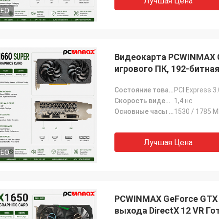
Лучшая Цена
DEO
Видеокарта PCWINMAX Ge
игрового ПК, 192-битная
Состояние товара:
PCI Express 3.
Скорость видеопамяти:
1,4 нс
Основные часы (МГц):
1530 / 1785 М
Лучшая Цена
DEO
PCWINMAX GeForce GTX 
выхода DirectX 12 VR Г