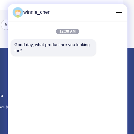
winnie_chen
6
7
8
12:38 AM
Good day, what product are you looking 
for?
Продукция
Игровые графические карты
Графическая карта для майнинга
та
Игровая материнская плата
политика конфиденциальности
Все категории