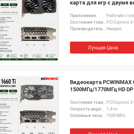
карта для игр с двумя 
настольных компьютер
Приложение:
Рабочий стол
Состояние товара:
PCI Express 3.
Производитель чипсета:
Нвидия
Лучшая Цена
Видеокарта PCWINMAX Ge
1500МГц/1770МГц HD DP 
Состояние товара:
PCI Express 3.
Скорость видеопамяти:
1,4 нс
Основные часы (МГц):
1500 MHz