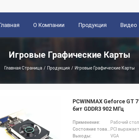
Главная
О Компании
Продукция
Видео
траница
Игровые Графические Карты
Главная Страница
/
Продукция
/
Игровые Графические Карты
PCWINMAX Geforce GT 71
бит GDDR3 902 МГц
Применение:
Рабочий стол
Состояние товара:
PCI выражает
Выходы:
VGA