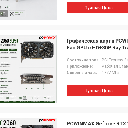
Лучшая Цена
DEO
Графическая карта PCWI
Fan GPU с HD+3DP Ray T
Состояние товара:
PCI Express 3.
Приложение:
Рабочая Стан
Основные часы (МГц):
1777 МГц
Лучшая Цена
PCWINMAX Geforce RTX 