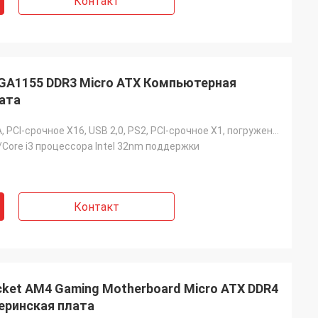
Контакт
GA1155 DDR3 Micro ATX Компьютерная
ата
SATA, DVI, VGA, PCI-срочное X16, USB 2,0, PS2, PCI-срочное X1, погруженное в 5 днях после оплаты
5/Core i3 процессора Intel 32nm поддержки
Контакт
ket AM4 Gaming Motherboard Micro ATX DDR4
еринская плата