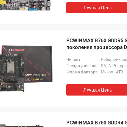
Лучшая Цена
PCWINMAX B760 GDDR5 S
поколения процессора Du
материнская плата
Чипсет:
Набор микрос
Гнезда для платы расширения:
SATA, PCI-сро
Форма фактора:
Микро--ATX
Лучшая Цена
PCWINMAX B760 GDDR4 G