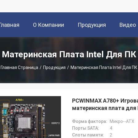
Главная
О Компании
Продукция
Видео
траница
Материнская Плата Intel Для ПК
Главная Страница
/
Продукция
/
Материнская Плата Intel Для ПК
PCWINMAX A780+ Игрова
материнская плата для
процессоров
Форма фактора:
Микро--ATX
Порты SATA:
4
Слоты памяти:
2