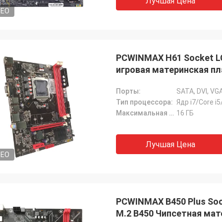
Лучшая Цена
DEO
PCWINMAX H61 Socket L
игровая материнская пл
Порты:
Тип процессора:
Ядр i7/Core i
Максимальная емкость Ram:
16 ГБ
Лучшая Цена
DEO
PCWINMAX B450 Plus Soc
M.2 B450 Чипсетная мат