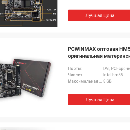
Лучшая Цена
PCWINMAX оптовая HM55
оригинальная материнск
HM55
Порты:
DVI, PCI-сроч
Чипсет:
Intel hm55
Максимальная емкость Ram:
8 GB
Лучшая Цена