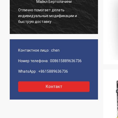
Майкл Бертолачини
Отлично помогает делать
й
Очень 
индивидуальные модификации и
товар 
быструю доставку
Контактное лицо :
chen
Номер телефона :
008615889636736
WhatsApp :
+8615889636736
Контакт