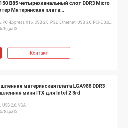
150 B85 четырехканальный слот DDR3 Micro
тер Материнская плата
ПК
SATA, DVI, VGA, PCI-Express X16, USB 2.0, PS2, Ethernet, USB 3.0, PCI-E 3.0, HD
I5/Ядра I3
Контакт
ленная материнская плата LGA988 DDR3
енная мини ITX для Intel 2 3rd
, USB 2,0, VGA
I5/Ядра I3