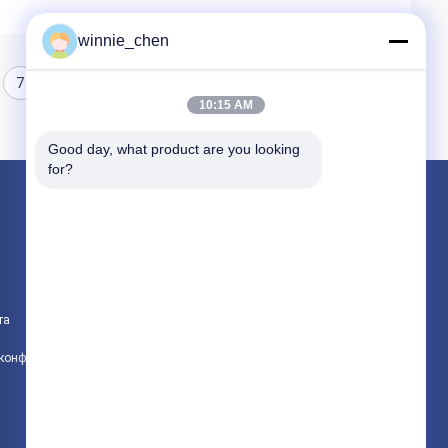
winnie_chen
7
8
9
10:15 AM
Good day, what product are you looking 
for?
Продукция
Игровые графические карты
Графическая карта для майнинга
та
Игровая материнская плата
политика конфиденциальности
Все категории