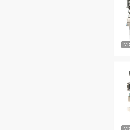
VI
VI