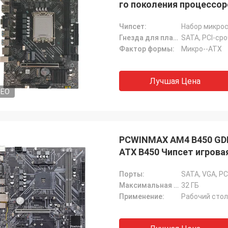
го поколения процессор
Чипсет:
Набор микрос
Гнезда для платы расширения:
SATA, PCI-сро
Фактор формы:
Микро--ATX
Лучшая Цена
DEO
PCWINMAX AM4 B450 GDD
ATX B450 Чипсет игрова
Порты:
SATA, VGA, PC
Максимальная емкость Ram:
32 ГБ
Применение:
Рабочий стол