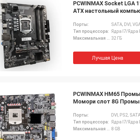
PCWINMAX Socket LGA 1
СТС перерабатывает
ATX настольный компью
хорошая компания!! У них лучший
персонализированного 
по лучшей цене!
Порты:
Тип процессора:
Ядра I7/Ядра 
Максимальная емкость Ram:
32 ГБ
Лучшая Цена
PCWINMAX HM65 Промыш
Момори слот 8G Промышл
Порты:
DVI, PS2, SATA
Тип процессора:
Ядра I7/Ядра 
Максимальная емкость Ram:
8 GB