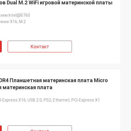
ов Dual M.2 WiFi игровой материнской платы
хем InteI@B760
чное X16, M.2
Контакт
R4 Планшетная материнская плата Micro
я материнская плата
I-Express X16, USB 2.0, PS2, Ethernet, PCI-Express X1