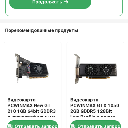
Продолжать
Порекомендованные продукты
Дом
Видеокарта
Видеокарта
PCWINMAX New GT
PCWINMAX GTX 1050
Продукты
210 1GB 64bit GDDR3
2GB GDDR5 128Bit
с низкопрофильным
Low Profile с двумя
однослотовым
вентиляторами, PCI-
Отправить запрос
Отправить запрос
Видео