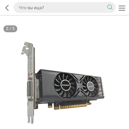
2
/
5