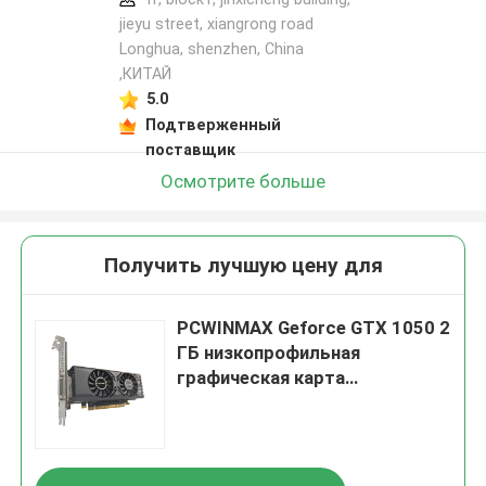
jieyu street, xiangrong road
Longhua, shenzhen, China
,КИТАЙ
5.0
Подтверженный
поставщик
Осмотрите больше
Получить лучшую цену для
PCWINMAX Geforce GTX 1050 2
ГБ низкопрофильная
графическая карта
многоэкранная GDDR5 128 бит
GPU видеокарта для
настольных ПК